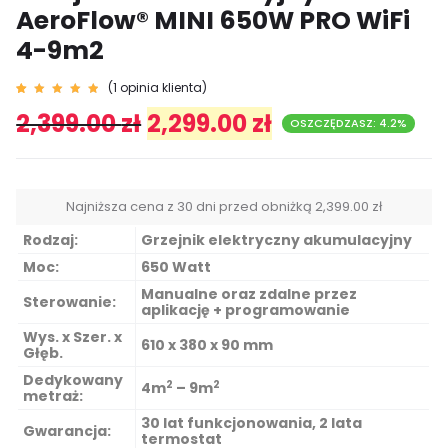
AeroFlow® MINI 650W PRO WiFi
4-9m2
(
1
opinia klienta)
Ocenion
1
2,399.00
zł
2,299.00
zł
y
5.00
OSZCZĘDZASZ: 4.2%
na 5 na
podsta
wie
oceny
klienta
Najniższa cena z 30 dni przed obniżką
2,399.00
zł
Rodzaj:
Grzejnik elektryczny akumulacyjny
Moc:
650 Watt
Manualne oraz zdalne przez
Sterowanie:
aplikację + programowanie
Wys. x Szer. x
610 x 380 x 90 mm
Głęb.
Dedykowany
2
2
4m
– 9m
metraż:
30 lat
funkcjonowania
, 2 lata
Gwarancja:
termostat