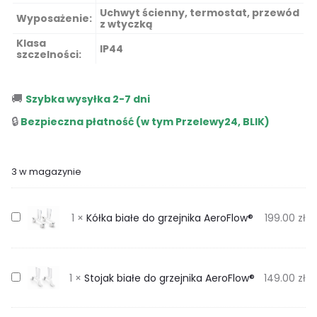
Uchwyt ścienny, termostat, przewód
Wyposażenie:
z wtyczką
Klasa
IP44
szczelności:
🚚
Szybka wysyłka 2-7 dni
🔒
Bezpieczna płatność (w tym Przelewy24, BLIK)
3 w magazynie
K
1
×
Kółka białe do grzejnika AeroFlow®
199.00
zł
ó
ł
k
S
1
×
Stojak białe do grzejnika AeroFlow®
149.00
zł
a
t
b