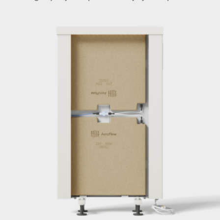
ograniczając częste dogrzewanie