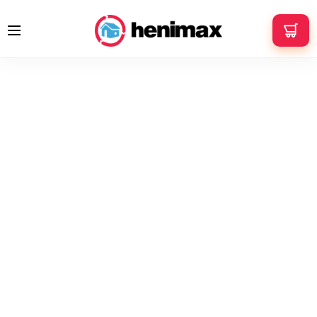
+48 533 337 121
info@henimax.pl
Strona główna
Grzejniki elektryczne
Grzejniki elektryczne z WiFi
Grzejnik akumulacyjny AeroFlow® MINI 650W PRO WiFi 4-9m2