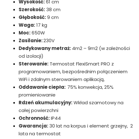
Wysokość:
61 cm
Szerokość:
38 cm
Głębokość:
9 cm
Waga:
17 kg
Moc:
650W
Zasilanie:
230V
Dedykowany metraż:
4m2 – 9m2 (w zależności
od izolacji)
Sterowanie:
Termostat FlexiSmart PRO z
programowaniem, bezpośrednim połączeniem
WiFi i zdalnym sterowaniem aplikacją,
Oddawanie ciepła:
75% konwekcja, 25%
promieniowanie
Rdzeń akumulacyjny:
Wkład szamotowy na
całej powierzchni
Ochronność:
IP44
Gwarancja:
30 lat na korpus i element grzejny, 2
lata na termostat