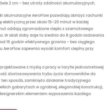
ie 2 cm – bez utraty zdolności akumulacyjnych.
ki akumulacyjne AeroFlow pozwalają obniżyć rachunki
ię elektryczną przez około 15–20 minut w każdej
minut oddają zgromadzone ciepło z szamotowego
a. W skali doby daje to średnio do 8 godzin ładowania
nad 16 godzin efektywnego grzania – bez ciągłego
mu AeroFlow zapewnia wysoki komfort cieplny przy
projektowane z myślą o pracy w taryfie jednostrefowej
czność dostosowywania trybu życia domowników do
W ten sposób, zamknięto działanie tradycyjnego
kich gabarytach w zgrabnej, eleganckiej konstrukcji,
ż designerskim elementem wyposażenia każdego