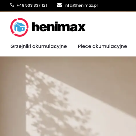
+48 533 337 121
info@henimax.pl
Grzejniki akumulacyjne
Piece akumulacyjne