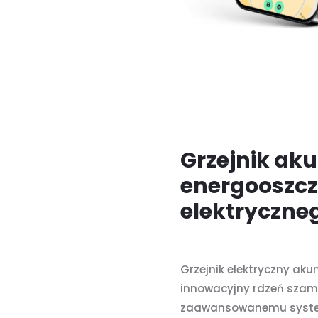
Grzejnik ak
energooszcz
elektryczne
Grzejnik elektryczny ak
innowacyjny rdzeń szamo
zaawansowanemu systemo