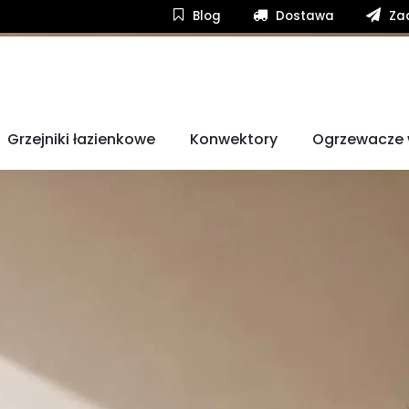
Blog
Dostawa
Zad
Grzejniki łazienkowe
Konwektory
Ogrzewacze