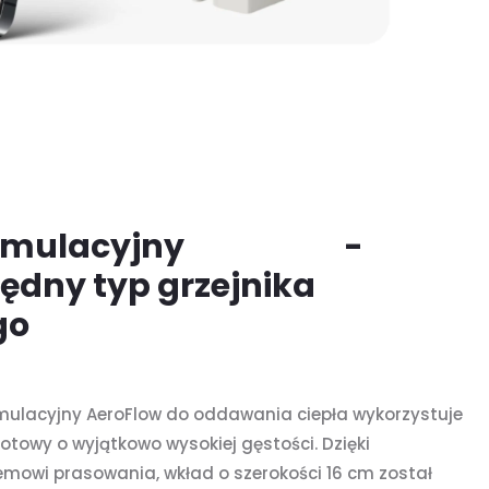
umulacyjny
AeroFlow
-
ędny typ grzejnika
go
umulacyjny AeroFlow do oddawania ciepła wykorzystuje
towy o wyjątkowo wysokiej gęstości. Dzięki
wi prasowania, wkład o szerokości 16 cm został