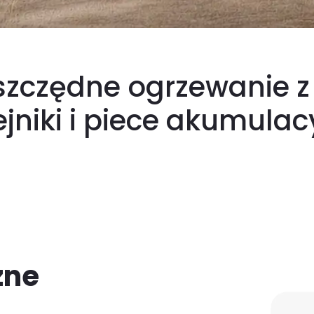
e się opłaca
szczędne ogrzewanie 
ejniki i piece akumulac
zne