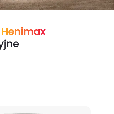
z
Henimax
yjne