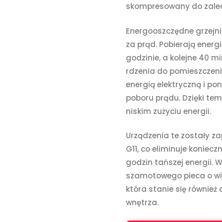
skompresowany do zaledw
Energooszczędne grzejni
za prąd. Pobierają energ
godzinie, a kolejne 40 
rdzenia do pomieszczeni
energią elektryczną i po
poboru prądu. Dzięki te
niskim zużyciu energii.
Urządzenia te zostały za
G11, co eliminuje konie
godzin tańszej energii. 
szamotowego pieca o wiel
która stanie się równie
wnętrza.