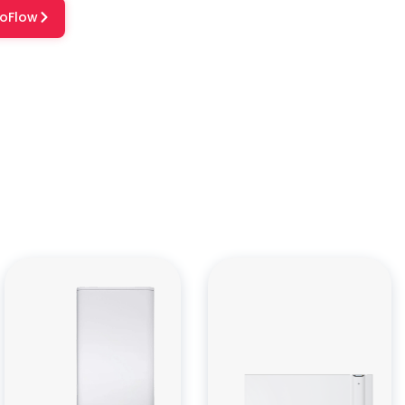
roFlow
któw