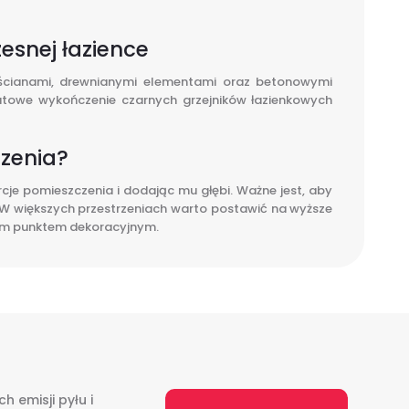
esnej łazience
i ścianami, drewnianymi elementami oraz betonowymi
 Matowe wykończenie czarnych grzejników łazienkowych
czenia?
rcje pomieszczenia i dodając mu głębi. Ważne jest, aby
. W większych przestrzeniach warto postawić na wyższe
lnym punktem dekoracyjnym.
 emisji pyłu i