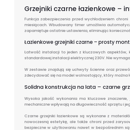
Grzejniki czarne łazienkowe – 
Funkcja zabezpieczenia przed wychłodzeniem chroni
miesiącach. Wbudowany timer umożliwia automatyczne
zapamiętuje ostatnie ustawienia, eliminując konieczno
Łazienkowe grzejniki czarne – prosty mo
Łatwość instalacji to jeden z kluczowych aspektów,
standardowej instalacji elektrycznej 230V. Nie wyma
W zestawie znajdują się uchwyty ścienne oraz przewó
zdecydować się na model wolnostojący, który można ła
Solidna konstrukcja na lata – czarne grz
Wysoka jakość wykonania ma kluczowe znaczenie, je
mechaniczne wpływają na długowieczność sprzętu i je
Czarne grzejniki łazienkowe są wykonane z materia
nowoczesną estetykę, ale także chroni przed zarysow
bezpieczne w użytkowaniu nawet w bezpośrednim sąsi