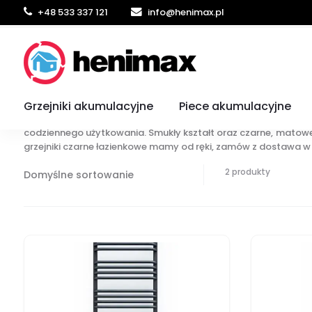
+48 533 337 121
info@henimax.pl
Czarne grzejniki łazienkowe
Grzejniki akumulacyjne
Czarne grzejniki łazienkowe
zapewniają skuteczne ogrzewani
Piece akumulacyjne
łazience pozostaje przyjemna nawet w chłodniejsze dni. Dod
codziennego użytkowania. Smukły kształt oraz czarne, matowe
grzejniki czarne łazienkowe mamy od ręki, zamów z dostawa w k
2 produkty