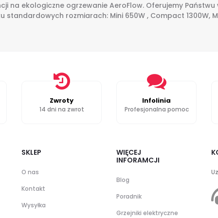
cji na ekologiczne ogrzewanie AeroFlow. Oferujemy Państwu
lku standardowych rozmiarach: Mini 650W , Compact 1300W, Mi
Zwroty
Infolinia
14 dni na zwrot
Profesjonalna pomoc
SKLEP
WIĘCEJ
K
INFORAMCJI
O nas
Uz
Blog
Kontakt
Poradnik
Wysyłka
Grzejniki elektryczne