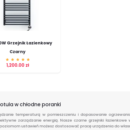
0W Grzejnik Łazienkowy
Czarny
1,200.00
zł
Ocenion
o
5.00
na 5
e otula w chłodne poranki
dzanie temperaturą w pomieszczeniu i dopasowanie ogrzewania d
fektywne zarządzanie energią. Nasze czarne grzejniki łazienkow
u poziomom ustawień możesz dostosować pracę urządzenia do własnyc