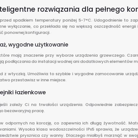
inteligentne rozwiązania dla pełnego ko
 przed spadkiem temperatury poniżej 5-7°C. Udogodnienie to za
 wyłączanie, co przekłada się na większą oszczędność energii i
ść ponownej konfiguracji.
ntaż, wygodne użytkowanie
 które mają znaczenie przy wyborze urządzenia grzewczego. Czar
gają podłączania do instalacji wodnej ani dodatkowych elementów 
d z wtyczką. Umożliwia to szybkie i wygodne zamocowanie urządzen
two przestawisz w inne miejsce.
ejniki łazienkowe
śli zależy Ci na trwałości urządzenia. Odpowiednie zabezpiec
go bezawaryjną pracę.
łów odpornych na korozję, co zapewnia ich długą żywotność. Mat
aniami. Wysoka klasa wodoszczelności IPx5 sprawia, że urządzenie
edztwie prysznica czy wanny. Dlaczego miałbyś marznąć w swojej