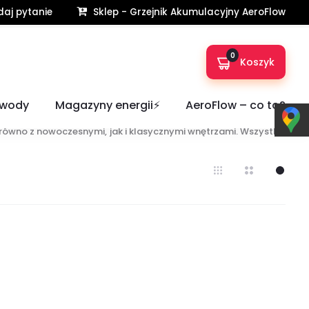
aj pytanie
Sklep - Grzejnik Akumulacyjny AeroFlow
Strona główna
Czarne grzejniki łazienkowe
0
Koszyk
wia szybkie rozprowadzenie ciepła. Dzięki temu temperatura w
 wody
Magazyny energii⚡️
AeroFlow – co to?
yspozycji ciepłe i suche tekstylia. To zaś zwiększa komfort
równo z nowoczesnymi, jak i klasycznymi wnętrzami. Wszystkie