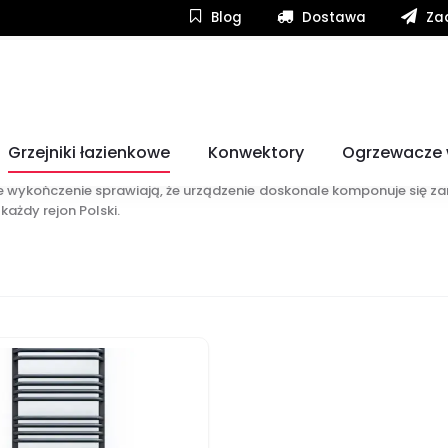
Blog
Dostawa
Zad
e przestrzeni o różnej powierzchni. Ich kompaktowa forma umożli
Grzejniki łazienkowe
Konwektory
Ogrzewacze
atkowa funkcja suszenia ręczników sprawia, że zawsze masz do d
 wykończenie sprawiają, że urządzenie doskonale komponuje się za
ażdy rejon Polski.