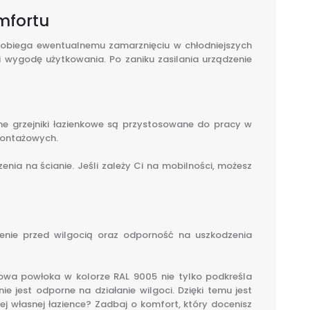
mfortu
pobiega ewentualnemu zamarznięciu w chłodniejszych
 wygodę użytkowania. Po zaniku zasilania urządzenie
ne grzejniki łazienkowe są przystosowane do pracy w
montażowych.
ia na ścianie. Jeśli zależy Ci na mobilności, możesz
zenie przed wilgocią oraz odporność na uszkodzenia
owa powłoka w kolorze RAL 9005 nie tylko podkreśla
 jest odporne na działanie wilgoci. Dzięki temu jest
 własnej łazience? Zadbaj o komfort, który docenisz