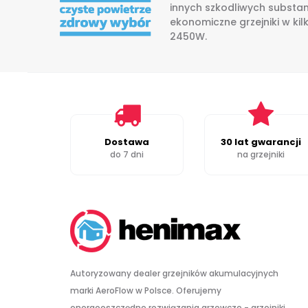
innych szkodliwych substan
ekonomiczne grzejniki w ki
2450W.
Dostawa
30 lat gwarancji
do 7 dni
na grzejniki
Autoryzowany dealer grzejników akumulacyjnych
marki AeroFlow w Polsce. Oferujemy
energooszczędne rozwiązania grzewcze - grzejniki