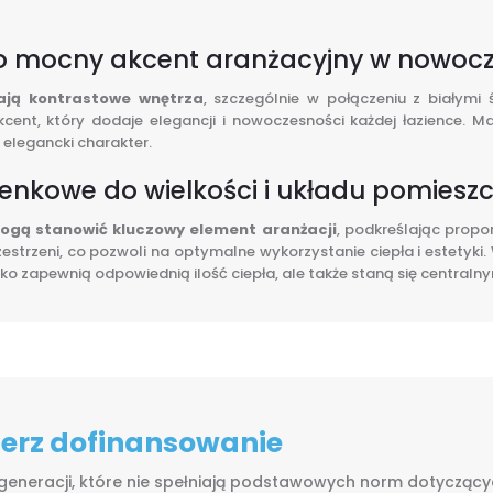
ako mocny akcent aranżacyjny w nowocz
lają kontrastowe wnętrza
, szczególnie w połączeniu z białym
kcent, który dodaje elegancji i nowoczesności każdej łazience.
 elegancki charakter.
zienkowe do wielkości i układu pomiesz
mogą stanowić kluczowy element aranżacji
, podkreślając propo
estrzeni, co pozwoli na optymalne wykorzystanie ciepła i estetyki
lko zapewnią odpowiednią ilość ciepła, ale także staną się centra
bierz dofinansowanie
 generacji, które nie spełniają podstawowych norm dotyczących