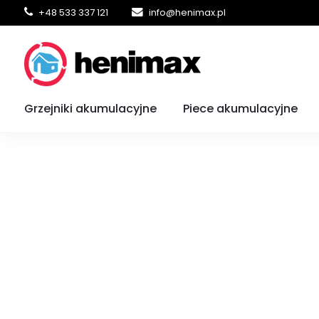
+48 533 337 121
info@henimax.pl
Strona główna
Grzejniki elektryczne
Grzejniki elektryczne z WiFi
Grzejniki akumulacyjne
Piece akumulacyjne