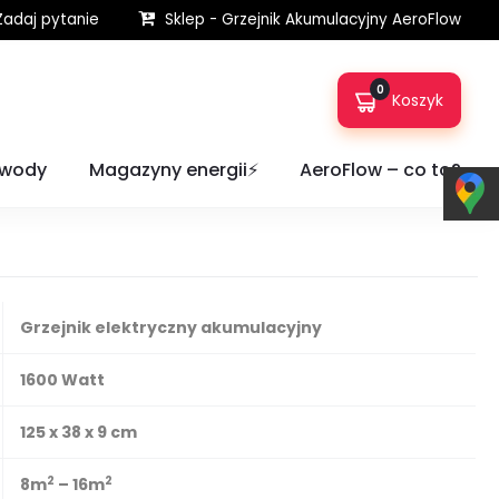
adaj pytanie
Sklep - Grzejnik Akumulacyjny AeroFlow
0
Koszyk
ow® SLIM TALL 1600W FlexiSmart
 wody
Magazyny energii⚡️
AeroFlow – co to?
Grzejnik elektryczny akumulacyjny
1600 Watt
125 x 38 x 9 cm
2
2
8m
– 16m