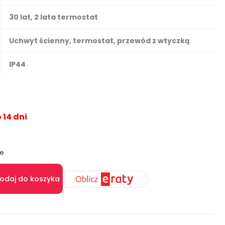
30 lat, 2 lata termostat
Uchwyt ścienny, termostat, przewód z wtyczką
IP44
 14 dni
ie
odaj do koszyka