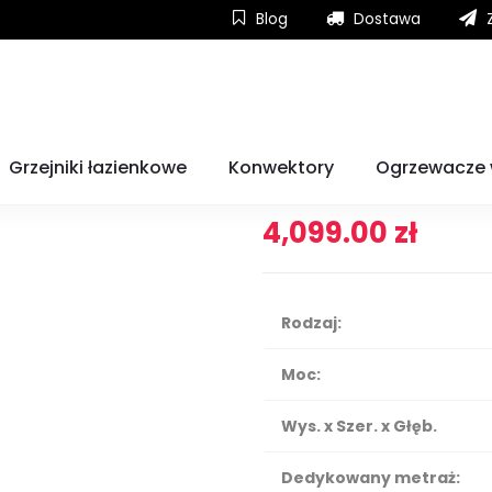
Blog
Dostawa
Z
Grzejnik AeroFlow® SLIM TALL 1600W FlexiSmart PRO 8-16m2
Grzejnik AeroFl
Grzejniki łazienkowe
Konwektory
Ogrzewacze
PRO 8-16m2
4,099.00
zł
Rodzaj:
Moc:
Wys. x Szer. x Głęb.
Dedykowany metraż: