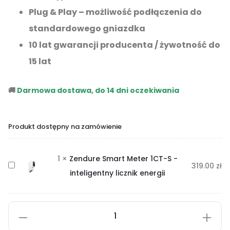
Plug & Play – możliwość podłączenia do
standardowego gniazdka
10 lat gwarancji producenta / żywotność do
15 lat
🚚
Darmowa dostawa, do 14 dni oczekiwania
Produkt dostępny na zamówienie
1
×
Zendure Smart Meter 1CT-S -
Z
319.00
zł
inteligentny licznik energii
e
n
d
u