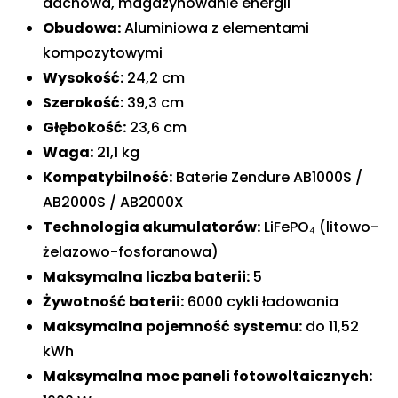
dachowa, magazynowanie energii
Obudowa:
Aluminiowa z elementami
kompozytowymi
Wysokość:
24,2 cm
Szerokość:
39,3 cm
Głębokość:
23,6 cm
Waga:
21,1 kg
Kompatybilność:
Baterie Zendure AB1000S /
AB2000S / AB2000X
Technologia akumulatorów:
LiFePO₄ (litowo-
żelazowo-fosforanowa)
Maksymalna liczba baterii:
5
Żywotność baterii:
6000 cykli ładowania
Maksymalna pojemność systemu:
do 11,52
kWh
Maksymalna moc paneli fotowoltaicznych: