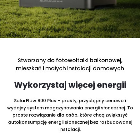
c
z
n
i
k
e
n
Stworzony do fotowoltaiki balkonowej,
e
mieszkań i małych instalacji domowych
r
Wykorzystaj więcej energii
g
i
SolarFlow 800 Plus – prosty, przystępny cenowo i
i
wydajny system magazynowania energii słonecznej. To
proste rozwiązanie dla osób, które chcą zwiększyć
autokonsumpcję energii słonecznej bez rozbudowanej
instalacji.