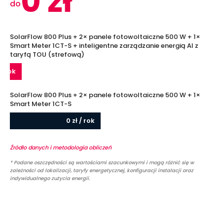
0
zł
do
SolarFlow 800 Plus + 2× panele fotowoltaiczne 500 W + 1×
Smart Meter 1CT-S + inteligentne zarządzanie energią Al z
taryfą TOU (strefową)
 / rok
SolarFlow 800 Plus + 2× panele fotowoltaiczne 500 W + 1×
Smart Meter 1CT-S
0
zł / rok
Źródło danych i metodologia obliczeń
* Podane oszczędności są wartościami szacunkowymi i mogą różnić się w
zależności od lokalizacji, taryfy energetycznej, konfiguracji instalacji oraz
indywidualnego zużycia energii.