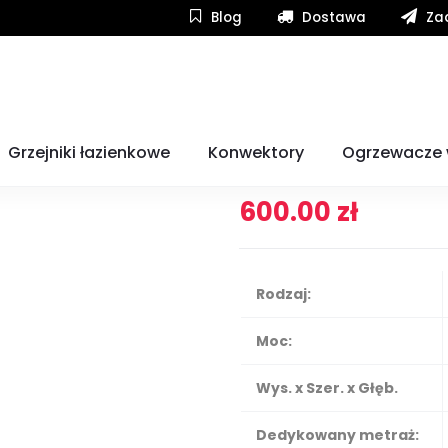
Blog
Dostawa
Zad
ryczny konwektorowy Stiebel Eltron CWM 2000 P
Grzejnik elektr
Grzejniki łazienkowe
Konwektory
Ogrzewacze
CWM 2000 P
600.00
zł
Rodzaj:
Moc:
Wys. x Szer. x Głęb.
Dedykowany metraż: