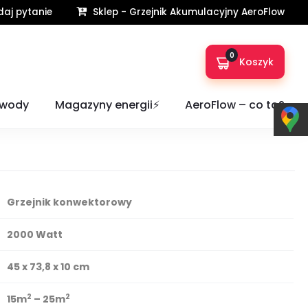
aj pytanie
Sklep - Grzejnik Akumulacyjny AeroFlow
0
Koszyk
yczny konwektorowy Stiebel Eltron
 wody
Magazyny energii⚡️
AeroFlow – co to?
Grzejnik konwektorowy
2000 Watt
45 x 73,8 x 10 cm
2
2
15m
– 25m