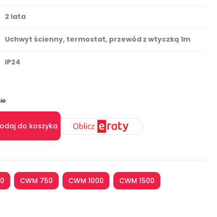
2 lata
Uchwyt ścienny, termostat, przewód z wtyczką 1m
IP24
ie
odaj do koszyka
0
CWM 750
CWM 1000
CWM 1500