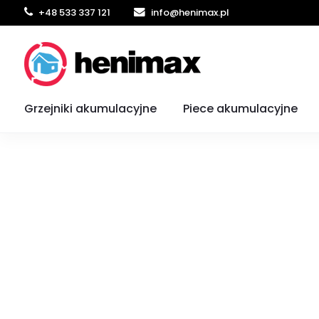
+48 533 337 121
info@henimax.pl
Strona główna
Konwektory
CWM Stiebel Etron
Grzejnik elekt
Grzejniki akumulacyjne
Piece akumulacyjne