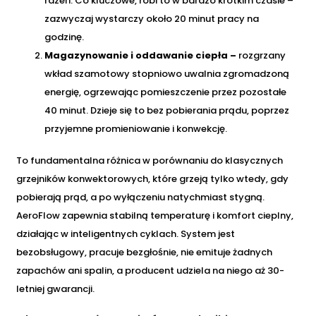
rdzeń. Co kluczowe, robi to w bardzo krótkim czasie –
zazwyczaj wystarczy około 20 minut pracy na
godzinę.
Magazynowanie i oddawanie ciepła –
rozgrzany
wkład szamotowy stopniowo uwalnia zgromadzoną
energię, ogrzewając pomieszczenie przez pozostałe
40 minut. Dzieje się to bez pobierania prądu, poprzez
przyjemne promieniowanie i konwekcję.
To fundamentalna różnica w porównaniu do klasycznych
grzejników konwektorowych, które grzeją tylko wtedy, gdy
pobierają prąd, a po wyłączeniu natychmiast stygną.
AeroFlow zapewnia stabilną temperaturę i komfort cieplny,
działając w inteligentnych cyklach. System jest
bezobsługowy, pracuje bezgłośnie, nie emituje żadnych
zapachów ani spalin, a producent udziela na niego aż 30-
letniej gwarancji.