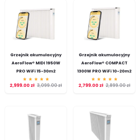
Grzejnik akumulacyjny
Grzejnik akumulacyjny
AeroFlow® MIDI 1950W
AeroFlow® COMPACT
PRO WiFi 15-30m2
1300W PRO WiFi 10-20m2
2,999.00
Ocenion
zł
3,099.00
zł
2,799.00
Ocenion
zł
2,899.00
zł
o
o
5.00
5.00
na 5
na 5