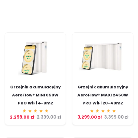
Grzejnik akumulacyjny
Grzejnik akumulacyjny
AeroFlow® MINI 650W
AeroFlow® MAXI 2450W
PRO WiFi 4-9m2
PRO WiFi 20-40m2
2,299.00
Ocenion
zł
2,399.00
zł
3,299.00
Ocenion
zł
3,399.00
zł
o
o
5.00
5.00
na 5
na 5