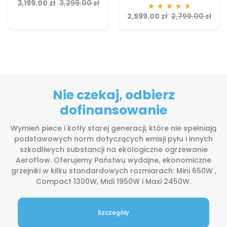
3,199.00
Ocenion
zł
3,299.00
zł
o
5.00
2,599.00
Ocenion
zł
2,799.00
zł
na 5
o
5.00
na 5
Nie czekaj, odbierz
dofinansowanie
Wymień piece i kotły starej generacji, które nie spełniają
podstawowych norm dotyczących emisji pyłu i innych
szkodliwych substancji na ekologiczne ogrzewanie
AeroFlow. Oferujemy Państwu wydajne, ekonomiczne
grzejniki w kilku standardowych rozmiarach: Mini 650W ,
Compact 1300W, Midi 1950W i Maxi 2450W.
Szczegóły