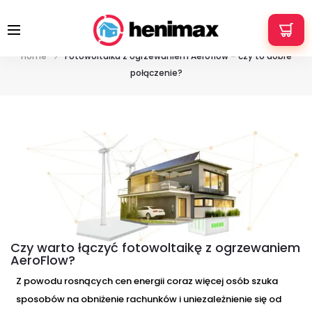
+48 533 337 121
info@henimax.pl
Fotowoltaika z ogrzewaniem Aeroflow –
czy to dobre połączenie?
Home
Fotowoltaika z ogrzewaniem Aeroflow – czy to dobre
połączenie?
Czy warto łączyć fotowoltaikę z ogrzewaniem
AeroFlow?
Z powodu rosnących cen energii coraz więcej osób szuka
sposobów na obniżenie rachunków i uniezależnienie się od