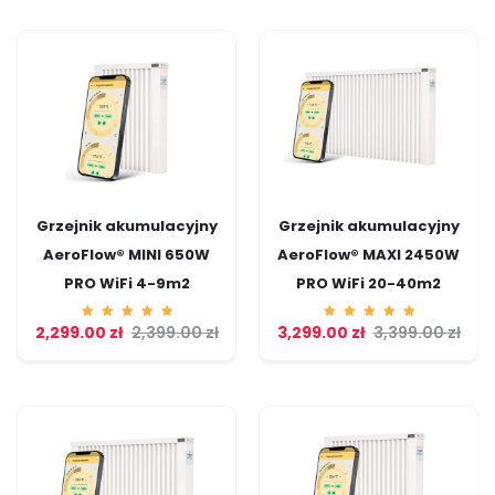
Grzejnik akumulacyjny
Grzejnik akumulacyjny
AeroFlow® MINI 650W
AeroFlow® MAXI 2450W
PRO WiFi 4-9m2
PRO WiFi 20-40m2
2,299.00
Ocenion
zł
2,399.00
zł
3,299.00
Ocenion
zł
3,399.00
zł
o
o
5.00
5.00
na 5
na 5