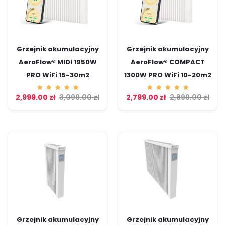
Grzejnik akumulacyjny
Grzejnik akumulacyjny
AeroFlow® MIDI 1950W
AeroFlow® COMPACT
PRO WiFi 15-30m2
1300W PRO WiFi 10-20m2
2,999.00
Ocenion
zł
3,099.00
zł
2,799.00
Ocenion
zł
2,899.00
zł
o
o
5.00
5.00
na 5
na 5
Grzejnik akumulacyjny
Grzejnik akumulacyjny