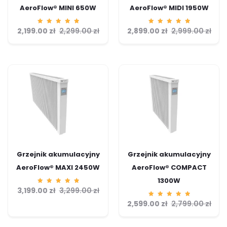
AeroFlow® MINI 650W
AeroFlow® MIDI 1950W
2,199.00
Ocenion
zł
2,299.00
zł
2,899.00
Ocenion
zł
2,999.00
zł
o
o
5.00
5.00
na 5
na 5
Grzejnik akumulacyjny
Grzejnik akumulacyjny
AeroFlow® MAXI 2450W
AeroFlow® COMPACT
1300W
3,199.00
Ocenion
zł
3,299.00
zł
o
5.00
2,599.00
Ocenion
zł
2,799.00
zł
na 5
o
5.00
na 5