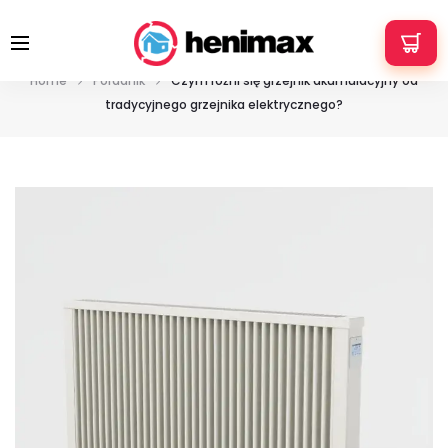
+48 533 337 121
info@henimax.pl
Czym różni się grzejnik akumulacyjny od
tradycyjnego grzejnika elektrycznego?
Home
Poradnik
Czym różni się grzejnik akumulacyjny od
tradycyjnego grzejnika elektrycznego?