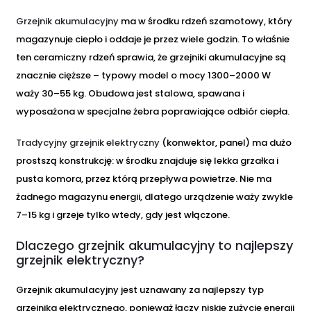
Grzejnik akumulacyjny
ma w środku rdzeń szamotowy, który
magazynuje ciepło i oddaje je przez wiele godzin. To właśnie
ten ceramiczny rdzeń sprawia, że grzejniki akumulacyjne są
znacznie cięższe – typowy model o mocy 1300–2000 W
waży 30–55 kg. Obudowa jest stalowa, spawana i
wyposażona w specjalne żebra poprawiające odbiór ciepła.
Tradycyjny grzejnik elektryczny
(konwektor, panel) ma dużo
prostszą konstrukcję: w środku znajduje się lekka grzałka i
pusta komora, przez którą przepływa powietrze. Nie ma
żadnego magazynu energii, dlatego urządzenie waży zwykle
7–15 kg i grzeje tylko wtedy, gdy jest włączone.
Dlaczego grzejnik akumulacyjny to najlepszy
grzejnik elektryczny?
Grzejnik akumulacyjny jest uznawany za najlepszy typ
grzejnika elektrycznego, ponieważ łączy niskie zużycie energii