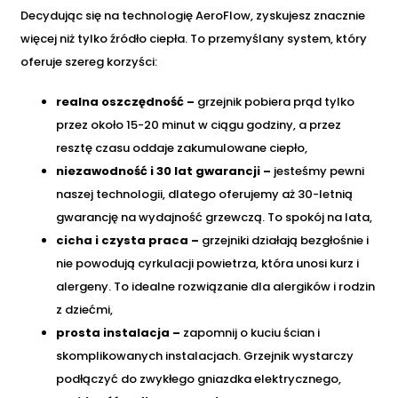
Decydując się na technologię AeroFlow, zyskujesz znacznie
więcej niż tylko źródło ciepła. To przemyślany system, który
oferuje szereg korzyści:
realna oszczędność –
grzejnik pobiera prąd tylko
przez około 15-20 minut w ciągu godziny, a przez
resztę czasu oddaje zakumulowane ciepło,
niezawodność i 30 lat gwarancji –
jesteśmy pewni
naszej technologii, dlatego oferujemy aż 30-letnią
gwarancję na wydajność grzewczą. To spokój na lata,
cicha i czysta praca –
grzejniki działają bezgłośnie i
nie powodują cyrkulacji powietrza, która unosi kurz i
alergeny. To idealne rozwiązanie dla alergików i rodzin
z dziećmi,
prosta instalacja –
zapomnij o kuciu ścian i
skomplikowanych instalacjach. Grzejnik wystarczy
podłączyć do zwykłego gniazdka elektrycznego,