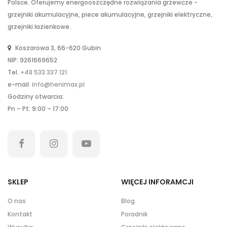
Polsce. Oferujemy energooszczędne rozwiązania grzewcze -
grzejniki akumulacyjne, piece akumulacyjne, grzejniki elektryczne,
grzejniki łazienkowe.
Koszarowa 3, 66-620 Gubin
NIP: 9261669652
Tel.
+48 533 337 121
e-mail:
info@henimax.pl
Godziny otwarcia:
Pn – Pt: 9:00 – 17:00
SKLEP
WIĘCEJ INFORAMCJI
O nas
Blog
Kontakt
Poradnik