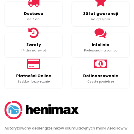
Dostawa
30 lat gwarancji
do 7 dni
na grzejniki
Zwroty
Infolinia
14 dni na zwrot
Profesjonalna pomoc
Płatności Online
Dofinansowanie
Szybko i bezpiecznie
Czyste powietrze
Autoryzowany dealer grzejników akumulacyjnych marki AeroFlow w