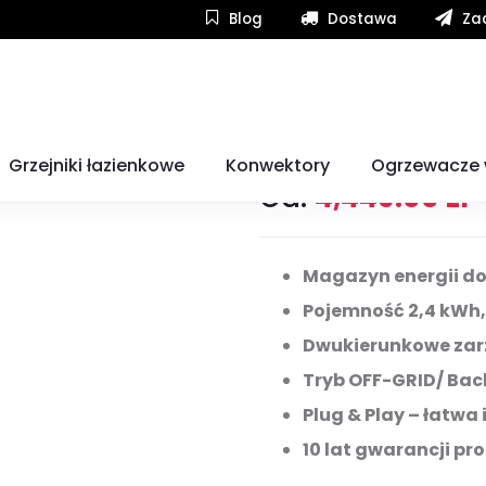
Blog
Dostawa
Zad
rFlow 2400 AC+
Magazyn energi
Grzejniki łazienkowe
Konwektory
Ogrzewacze
Od:
4,449.00
zł
Magazyn energii do 
Pojemność 2,4 kWh,
Dwukierunkowe zar
Tryb OFF-GRID/ Ba
Plug & Play – łatwa
10 lat gwarancji pr