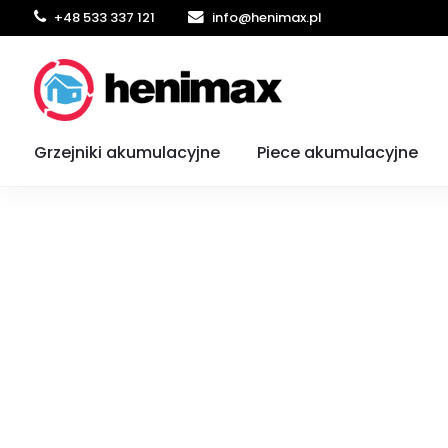
+48 533 337 121
info@henimax.pl
Strona główna
Magazyny energii
Magazyn energii Zendure Sola
Grzejniki akumulacyjne
Piece akumulacyjne