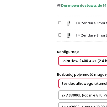
🚚
Darmowa dostawa, do 14 
Z
1
×
Zendure Smart M
e
Z
1
×
Zendure Smart M
n
e
d
n
u
Konfiguracja
d
r
SolarFlow 2400 AC+ (2.4 
u
e
r
S
Rozbuduj pojemność magaz
e
m
S
a
Bez dodatkowego akumu
m
r
2x AB3000L (łącznie 8.16 
a
t
r
M
4x AB3000L (łącznie 13.92