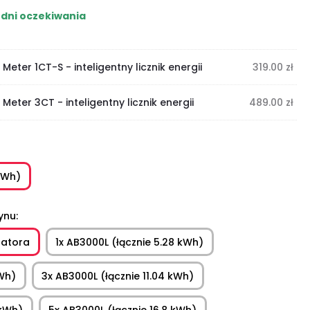
dni oczekiwania
eter 1CT-S - inteligentny licznik energii
319.00
zł
eter 3CT - inteligentny licznik energii
489.00
zł
kWh)
ynu
latora
1x AB3000L (łącznie 5.28 kWh)
kWh)
3x AB3000L (łącznie 11.04 kWh)
 kWh)
5x AB3000L (łącznie 16.8 kWh)