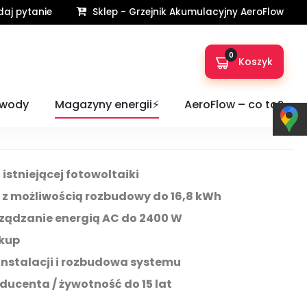
aj pytanie
Sklep - Grzejnik Akumulacyjny AeroFlow
0
Koszyk
i Zendure SolarFlow 2400 AC+
 wody
Magazyny energii⚡️
AeroFlow – co to?
istniejącej fotowoltaiki
 z możliwością rozbudowy do 16,8 kWh
ządzanie energią AC do 2400 W
ckup
 instalacji i rozbudowa systemu
oducenta / żywotność do 15 lat