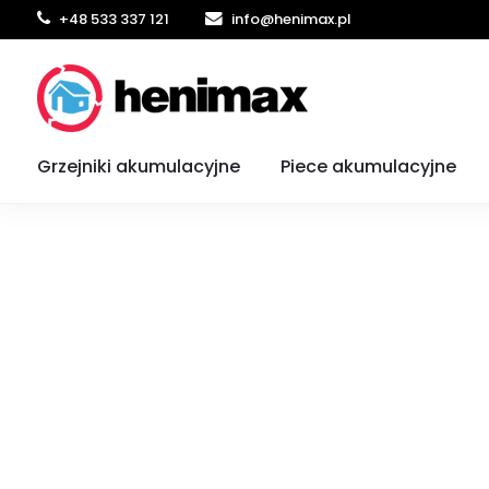
+48 533 337 121
info@henimax.pl
Strona główna
Konwektory
CON Stiebel Eltron
Konwektor Stie
Grzejniki akumulacyjne
Piece akumulacyjne