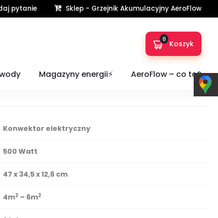
aj pytanie
Sklep - Grzejnik Akumulacyjny AeroFlow
0
Koszyk
bel Eltron CON 5 Premium 500W
 wody
Magazyny energii⚡️
AeroFlow – co to?
Konwektor elektryczny
500 Watt
47 x 34,5 x 12,6 cm
2
2
4m
– 6m