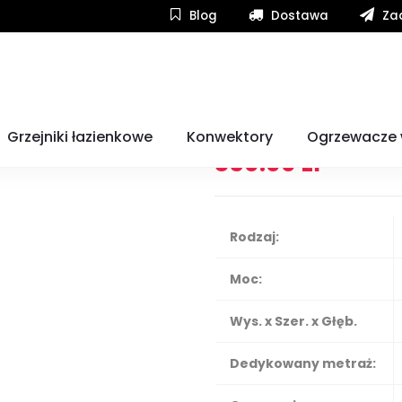
Blog
Dostawa
Zad
bel Eltron CON 5 Premium 500W
Konwektor Stie
Grzejniki łazienkowe
Konwektory
Ogrzewacze
850.00
zł
Rodzaj:
Moc:
Wys. x Szer. x Głęb.
Dedykowany metraż: