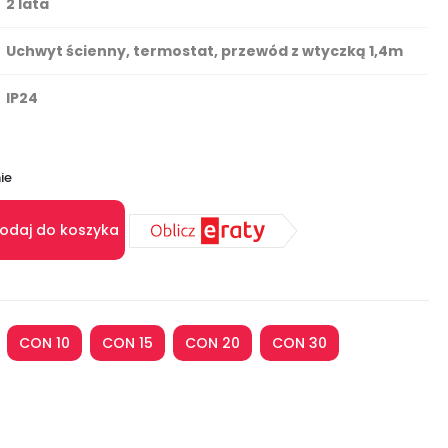
2 lata
Uchwyt ścienny, termostat, przewód z wtyczką 1,4m
IP24
ie
odaj do koszyka
CON 10
CON 15
CON 20
CON 30