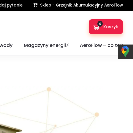
aj pytanie
Sklep - Grzejnik Akumulacyjny AeroFlow
0
Koszyk
taiką
 wody
Magazyny energii⚡️
AeroFlow – co to?