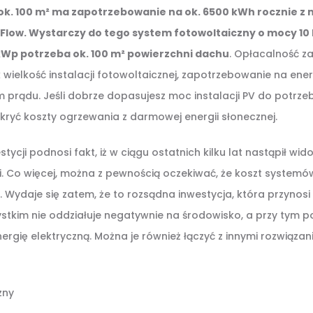
i ok. 100 m² ma zapotrzebowanie na ok. 6500 kWh rocznie z
low. Wystarczy do tego system fotowoltaiczny o mocy 10 k
 kWp potrzeba ok. 100 m² powierzchni dachu
. Opłacalność za
k wielkość instalacji fotowoltaicznej, zapotrzebowanie na en
m prądu. Jeśli dobrze dopasujesz moc instalacji PV do potrz
kryć koszty ogrzewania z darmowej energii słonecznej.
stycji podnosi fakt, iż w ciągu ostatnich kilku lat nastąpił wi
i. Co więcej, można z pewnością oczekiwać, że koszt systemó
 Wydaje się zatem, że to rozsądna inwestycja, która przynosi
ystkim nie oddziałuje negatywnie na środowisko, a przy tym 
rgię elektryczną. Można je również łączyć z innymi rozwiązania
zny