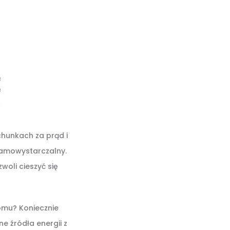
chunkach za prąd i
samowystarczalny.
oli cieszyć się
omu? Koniecznie
e źródła energii z