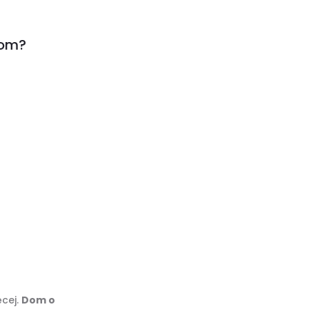
dom?
ęcej.
Dom o