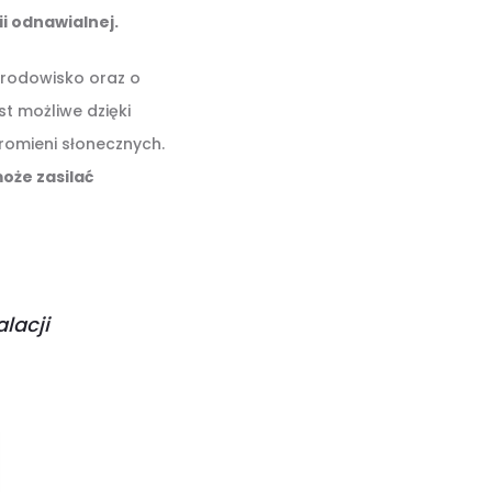
i odnawialnej.
środowisko oraz o
st możliwe dzięki
romieni słonecznych.
oże zasilać
alacji