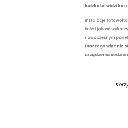
ludzkości widzi kor
Instalacje fotowolt
ilość i jakość wykor
nowoczesnym panelom
Dlaczego więc nie s
urządzenia codzie
Korzy