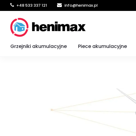
+48 533 337 121
info@henimax.pl
Ogrz
Grzejniki akumulacyjne
Piece akumulacyjne