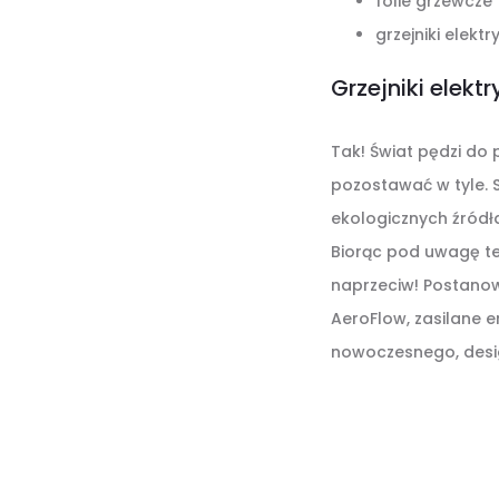
folie grzewcze
grzejniki elekt
Grzejniki elek
Tak! Świat pędzi do
pozostawać w tyle. S
ekologicznych źródł
Biorąc pod uwagę te
naprzeciw! Postanowi
AeroFlow, zasilane e
nowoczesnego, desig