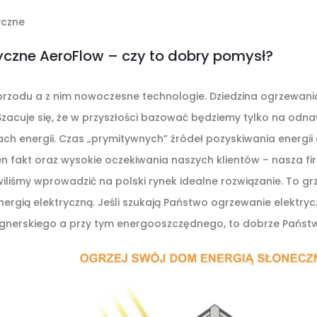
ryczne
tryczne AeroFlow – czy to dobry pomysł?
 przodu a z nim nowoczesne technologie. Dziedzina ogrzewani
zacuje się, że w przyszłości bazować będziemy tylko na odna
ach energii. Czas „prymitywnych” źródeł pozyskiwania energii
n fakt oraz wysokie oczekiwania naszych klientów – nasza f
liśmy wprowadzić na polski rynek idealne rozwiązanie. To gr
nergią elektryczną. Jeśli szukają Państwo ogrzewanie elektryc
nerskiego a przy tym energooszczędnego, to dobrze Państwo