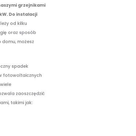
 naszymi grzejnikami
W. Do instalacji
leży od kilku
ergię oraz sposób
eb domu, możesz
doczny spadek
w fotowoltaicznych
 wiele
pozwala zaoszczędzić
mi, takimi jak: