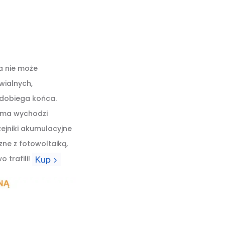
a nie może
wialnych,
 dobiega końca.
irma wychodzi
zejniki akumulacyjne
zne z fotowoltaiką,
 trafili!