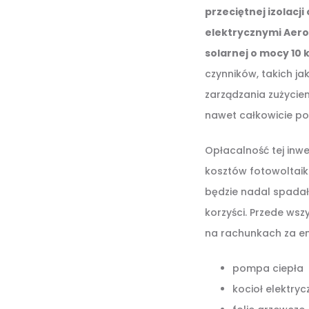
przeciętnej izolacj
elektrycznymi AeroF
solarnej o mocy 10
czynników, takich ja
zarządzania zużycie
nawet całkowicie po
Opłacalność tej inwe
kosztów fotowoltaik
będzie nadal spadał.
korzyści. Przede wsz
na rachunkach za ene
pompa ciepła
kocioł elektryc