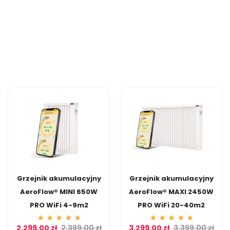
Grzejnik akumulacyjny
Grzejnik akumulacyjny
AeroFlow® MINI 650W
AeroFlow® MAXI 2450W
PRO WiFi 4-9m2
PRO WiFi 20-40m2
2,299.00
Ocenion
zł
2,399.00
zł
3,299.00
Ocenion
zł
3,399.00
zł