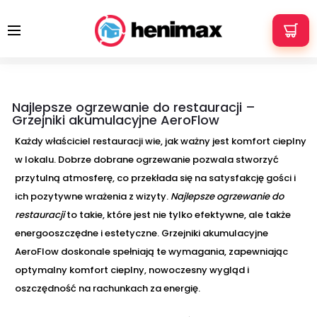
+48 533 337 121
info@henimax.pl
Ogrzewanie do restauracji
Home
Ogrzewanie do
Ogrzewanie do restauracji
Najlepsze ogrzewanie do restauracji –
Grzejniki akumulacyjne AeroFlow
Każdy właściciel restauracji wie, jak ważny jest komfort cieplny
w lokalu. Dobrze dobrane ogrzewanie pozwala stworzyć
przytulną atmosferę, co przekłada się na satysfakcję gości i
ich pozytywne wrażenia z wizyty.
Najlepsze ogrzewanie do
restauracji
to takie, które jest nie tylko efektywne, ale także
energooszczędne i estetyczne. Grzejniki akumulacyjne
AeroFlow doskonale spełniają te wymagania, zapewniając
optymalny komfort cieplny, nowoczesny wygląd i
oszczędność na rachunkach za energię.