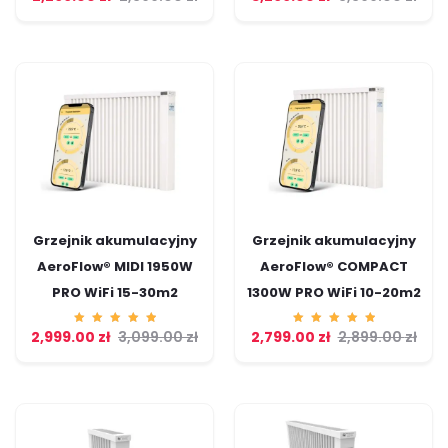
o
o
5.00
5.00
na 5
na 5
Grzejnik akumulacyjny
Grzejnik akumulacyjny
AeroFlow® MIDI 1950W
AeroFlow® COMPACT
PRO WiFi 15-30m2
1300W PRO WiFi 10-20m2
2,999.00
Ocenion
zł
3,099.00
zł
2,799.00
Ocenion
zł
2,899.00
zł
o
o
5.00
5.00
na 5
na 5