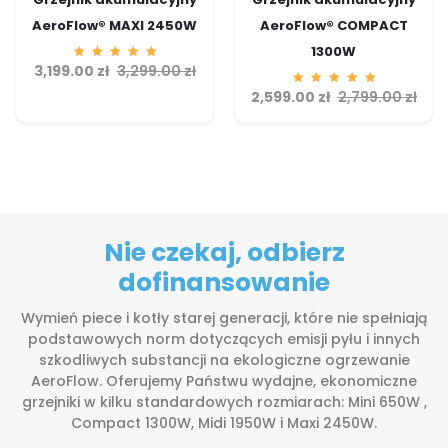
AeroFlow® MAXI 2450W
AeroFlow® COMPACT
1300W
3,199.00
Ocenion
zł
3,299.00
zł
o
5.00
2,599.00
Ocenion
zł
2,799.00
zł
na 5
o
5.00
na 5
Nie czekaj, odbierz
dofinansowanie
Wymień piece i kotły starej generacji, które nie spełniają
podstawowych norm dotyczących emisji pyłu i innych
szkodliwych substancji na ekologiczne ogrzewanie
AeroFlow. Oferujemy Państwu wydajne, ekonomiczne
grzejniki w kilku standardowych rozmiarach: Mini 650W ,
Compact 1300W, Midi 1950W i Maxi 2450W.