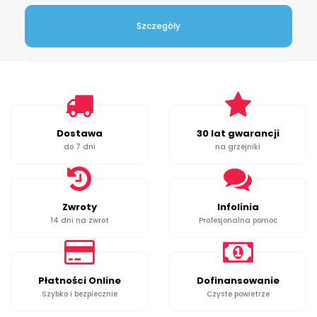
Szczegóły
Dostawa
30 lat gwarancji
do 7 dni
na grzejniki
Zwroty
Infolinia
14 dni na zwrot
Profesjonalna pomoc
Płatności Online
Dofinansowanie
Szybko i bezpiecznie
Czyste powietrze