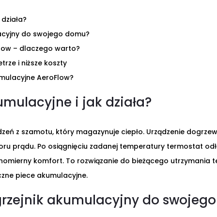
 działa?
acyjny do swojego domu?
Flow – dlaczego warto?
rze i niższe koszty
mulacyjne AeroFlow?
mulacyjne i jak działa?
zeń z szamotu, który magazynuje ciepło. Urządzenie dogrzewa
boru prądu. Po osiągnięciu zadanej temperatury termostat odłą
nomierny komfort. To rozwiązanie do bieżącego utrzymania 
czne piece akumulacyjne.
grzejnik akumulacyjny do swojeg