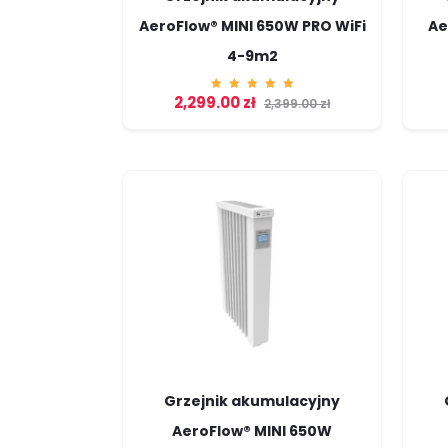
AeroFlow® MINI 650W PRO WiFi
Ae
4-9m2
2,299.00
zł
Ocenion
2,399.00
zł
o
5.00
na 5
Grzejnik akumulacyjny
AeroFlow® MINI 650W