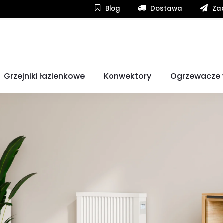
Blog
Dostawa
Zad
yjne?
Grzejniki łazienkowe
Konwektory
Ogrzewacze