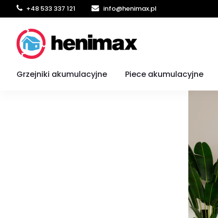
+48 533 337 121
info@henimax.pl
Jak dobrać ogrzewanie akumulac
Grzejniki akumulacyjne
Piece akumulacyjne