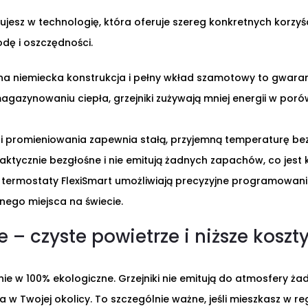
esz w technologię, która oferuje szereg konkretnych korzyści.
dę i oszczędności.
na niemiecka konstrukcja i pełny wkład szamotowy to gwaran
i magazynowaniu ciepła, grzejniki zużywają mniej energii w p
 i promieniowania zapewnia stałą, przyjemną temperaturę be
raktycznie bezgłośne i nie emitują żadnych zapachów, co jest 
ermostaty FlexiSmart umożliwiają precyzyjne programowanie t
ego miejsca na świecie.
 – czyste powietrze i niższe koszt
e w 100% ekologiczne. Grzejniki nie emitują do atmosfery ża
a w Twojej okolicy. To szczególnie ważne, jeśli mieszkasz w r