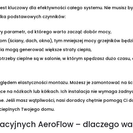
est kluczowy dla efektywności całego systemu. Nie musisz b
kilka podstawowych czynników:
 parametr, od którego warto zacząć dobór mocy,
dom (ściany, dach, okna), tym mniejszej mocy grzejników będ
ia mogą generować większe straty ciepła,
otrzeby cieplne są w salonie, w którym spędzasz dużo czasu, 
względem elastyczności montażu. Możesz je zamontować na ści
ce na nóżkach lub kółkach. Ich instalacja nie wymaga żadn
e. Jeśli masz wątpliwości, nasi doradcy chętnie pomogą Ci 
 cieplnych Twojego domu.
lacyjnych AeroFlow – dlaczego wa