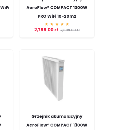
WiFi
AeroFlow® COMPACT 1300W
PRO WiFi 10-20m2
2,799.00
zł
Ocenion
2,899.00
zł
o
5.00
na 5
y
Grzejnik akumulacyjny
W
AeroFlow® COMPACT 1300W