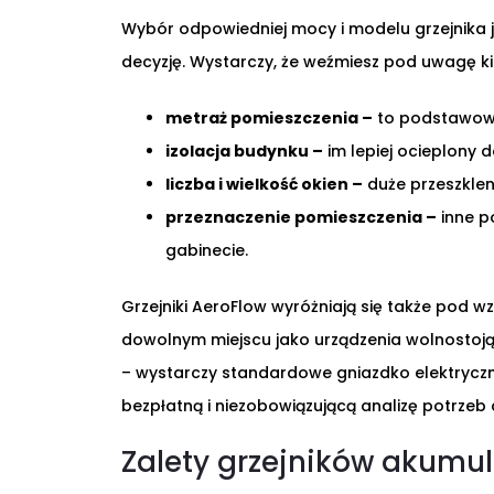
Wybór odpowiedniej mocy i modelu grzejnika j
decyzję. Wystarczy, że weźmiesz pod uwagę 
metraż pomieszczenia –
to podstawowy
izolacja budynku –
im lepiej ocieplony 
liczba i wielkość okien –
duże przeszklen
przeznaczenie pomieszczenia –
inne p
gabinecie.
Grzejniki AeroFlow wyróżniają się także pod 
dowolnym miejscu jako urządzenia wolnostoją
– wystarczy standardowe gniazdko elektryczn
bezpłatną i niezobowiązującą analizę potrzeb
Zalety grzejników akumu