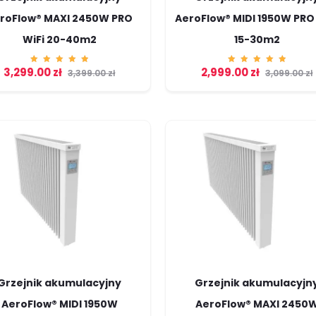
roFlow® MAXI 2450W PRO
AeroFlow® MIDI 1950W PRO 
WiFi 20-40m2
15-30m2
3,299.00
zł
2,999.00
zł
Ocenion
Ocenion
3,399.00
zł
3,099.00
zł
o
o
5.00
5.00
na 5
na 5
Grzejnik akumulacyjny
Grzejnik akumulacyjn
AeroFlow® MIDI 1950W
AeroFlow® MAXI 2450