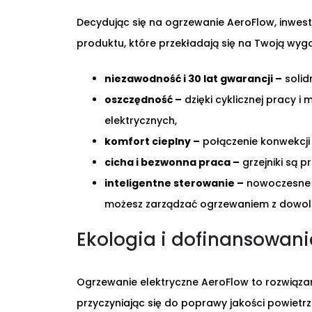
Decydując się na ogrzewanie AeroFlow, inwestuj
produktu, które przekładają się na Twoją wygo
niezawodność i 30 lat gwarancji –
solid
oszczędność –
dzięki cyklicznej pracy 
elektrycznych,
komfort cieplny –
połączenie konwekcji
cicha i bezwonna praca –
grzejniki są p
inteligentne sterowanie –
nowoczesne t
możesz zarządzać ogrzewaniem z dowoln
Ekologia i dofinansowanie
Ogrzewanie elektryczne AeroFlow to rozwiązani
przyczyniając się do poprawy jakości powietrz