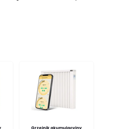
y
Grzejnik akumulacyjny