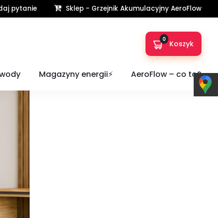
aj pytanie
Sklep - Grzejnik Akumulacyjny AeroFlow
Home
Poradnik
Jak dobrać ogrzewanie akumulacyjne?
0
Koszyk
 wody
Magazyny energii⚡️
AeroFlow – co to?