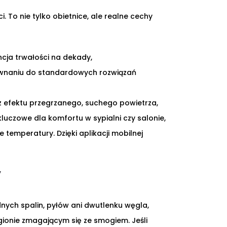
 To nie tylko obietnice, ale realne cechy
cja trwałości na dekady,
orównaniu do standardowych rozwiązań
z efektu przegrzanego, suchego powietrza,
kluczowe dla komfortu w sypialni czy salonie,
emperatury. Dzięki aplikacji mobilnej
y
dnych spalin, pyłów ani dwutlenku węgla,
egionie zmagającym się ze smogiem. Jeśli