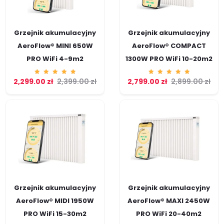
Grzejnik akumulacyjny
Grzejnik akumulacyjny
AeroFlow® MINI 650W
AeroFlow® COMPACT
PRO WiFi 4-9m2
1300W PRO WiFi 10-20m2
2,299.00
Ocenion
zł
2,399.00
zł
2,799.00
Ocenion
zł
2,899.00
zł
o
o
5.00
5.00
na 5
na 5
Grzejnik akumulacyjny
Grzejnik akumulacyjny
AeroFlow® MIDI 1950W
AeroFlow® MAXI 2450W
PRO WiFi 15-30m2
PRO WiFi 20-40m2