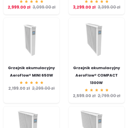
2,999.00
Ocenion
zł
3,099.00
zł
3,299.00
Ocenion
zł
3,399.00
zł
o
o
5.00
5.00
na 5
na 5
Grzejnik akumulacyjny
Grzejnik akumulacyjny
AeroFlow® MINI 650W
AeroFlow® COMPACT
1300W
2,199.00
Ocenion
zł
2,299.00
zł
o
5.00
2,599.00
Ocenion
zł
2,799.00
zł
na 5
o
5.00
na 5