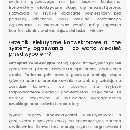
systemu grzewczego nie jest jeszcze konieczne,
konwektory elektryczne stają się niezastąpione
.
Pozwalają na szybkie dogrzanie pomieszczeń bez
potrzeby włączania całej instalacji centralnego
ogrzewania. To ekonomiczny wybór, który zapewnia
komfort cieplny w chłodniejsze dni jesieni i wiosny.
Grzejniki elektryczne konwektorowe a inne
systemy ogrzewania – co warto wiedzieć
przed wyborem?
Grzejniki konwekcyjne
różnią się od tradycyjnych paneli
grzewczych przede wszystkim sposobem oddawania
ciepła. Podczas gdy panele grzewcze emitują ciepło
głównie poprzez promieniowanie, konwektory działają na
zasadzie konwekcji, co pozwala na szybsze
rozprowadzenie ciepła w pomieszczeniu. Dzięki temu są
bardziej efektywne w sytuacjach wymagających
szybkiego podniesienia temperatury.
Wybór między
konwektorami elektrycznymi
a
grzejnikami olejowymi zależy od specyficznych potrzeb
użytkownika. Konwektory oferują szybsze nagrzewanie i