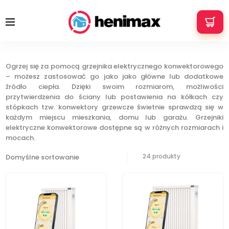
+48 533 337 121
info@henimax.pl
Grzejniki konwektorowe elektryczne
Strona główna
Grzejnik elektryczny konwektorowy
Ogrzej się za pomocą grzejnika elektrycznego konwektorowego
– możesz zastosować go jako jako główne lub dodatkowe
źródło ciepła. Dzięki swoim rozmiarom, możliwości
przytwierdzenia do ściany lub postawienia na kółkach czy
stópkach tzw. konwektory grzewcze świetnie sprawdzą się w
każdym miejscu mieszkania, domu lub garażu.
Grzejniki
elektryczne konwektorowe dostępne są w różnych rozmiarach i
mocach.
24 produkty