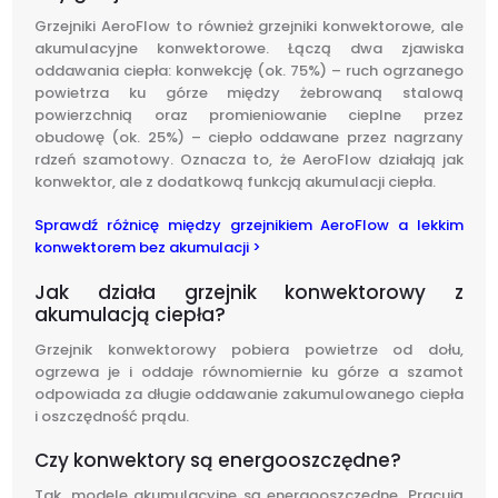
Grzejniki AeroFlow to również grzejniki konwektorowe, ale
akumulacyjne konwektorowe. Łączą dwa zjawiska
oddawania ciepła: konwekcję (ok. 75%) – ruch ogrzanego
powietrza ku górze między żebrowaną stalową
powierzchnią oraz promieniowanie cieplne przez
obudowę (ok. 25%) – ciepło oddawane przez nagrzany
rdzeń szamotowy. Oznacza to, że AeroFlow działają jak
konwektor, ale z dodatkową funkcją akumulacji ciepła.
Sprawdź różnicę między grzejnikiem AeroFlow a lekkim
konwektorem bez akumulacji >
Jak działa grzejnik konwektorowy z
akumulacją ciepła?
Grzejnik konwektorowy pobiera powietrze od dołu,
ogrzewa je i oddaje równomiernie ku górze a szamot
odpowiada za długie oddawanie zakumulowanego ciepła
i oszczędność prądu.
Czy konwektory są energooszczędne?
Tak, modele akumulacyjne są energooszczędne. Pracują