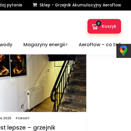
aj pytanie
Sklep - Grzejnik Akumulacyjny AeroFlow
Home
Blog
0
Koszyk
 wody
Magazyny energii⚡️
AeroFlow – co to?
ia 2025
PORADY
st lepsze – grzejnik