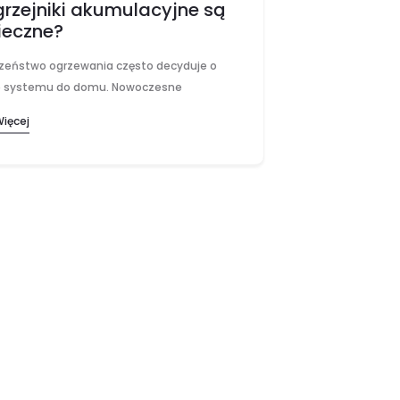
grzejniki akumulacyjne są
ieczne?
zeństwo ogrzewania często decyduje o
 systemu do domu. Nowoczesne
nia elektryczne znacznie ograniczają ryzyko
Więcej
e z ogniem i emisjami, a odpowiednie
eczenia zwiększają komfort użytkowania.
 konstrukcja oraz zaawansowane…