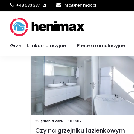
+48 533 337 121
info@henimax.pl
Blog
Grzejniki akumulacyjne
Piece akumulacyjne
29 grudnia 2025
PORADY
Czy na grzejniku łazienkowym