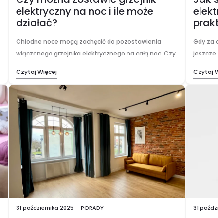
elektryczny na noc i ile może
elekt
działać?
prak
Chłodne noce mogą zachęcić do pozostawienia
Gdy za 
włączonego grzejnika elektrycznego na całą noc. Czy
jeszcze 
jednak jest to bezpieczne? A co z rachunkami za
rozwiąza
Czytaj Więcej
Czytaj 
prąd? To pytania, które zadaje sobie wielu z…
przyjemn
właściw
31 października 2025
PORADY
31 paźdz