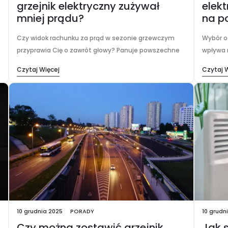
grzejnik elektryczny zużywał
elek
mniej prądu?
na p
Czy widok rachunku za prąd w sezonie grzewczym
Wybór o
przyprawia Cię o zawrót głowy? Panuje powszechne
wpływa n
przekonanie, że ogrzewanie elektryczne jest drogie.
wysokoś
Czytaj Więcej
Czytaj 
Jednak prawda jest taka, że klucz do realnych
dylemat
oszczędności…
podczer
10 grudnia 2025
PORADY
10 grudn
Czy można zostawić grzejnik
Jak 