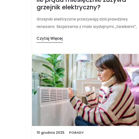
grzejnik elektryczny?
Grzejniki elektryczne przeżywają dziś prawdziwy
renesans. Skojarzenia z mało wydajnymi „farelkami”,
które pożerały prąd i generowały gigantyczne
Czytaj Więcej
rachunki, odchodzą w niepamięć. Nowoczesne
urządzenia, zwłaszcza te akumulacyjne, oferują
komfort cieplny przy…
10 grudnia 2025
PORADY