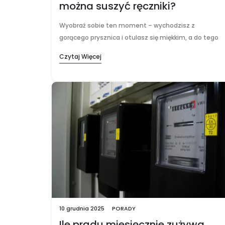
można suszyć ręczniki?
Wyobraź sobie ten moment – wychodzisz z
gorącego prysznica i otulasz się miękkim, a do tego
przyjemnie ciepłym ręcznikiem. To mała, codzienna
Czytaj Więcej
przyjemność, która może odmienić cały poranek lub
pomóc…
10 grudnia 2025
PORADY
Ile prądu miesięcznie zużywa