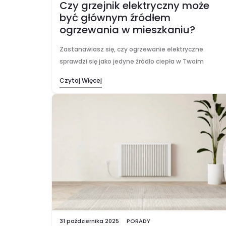
Czy grzejnik elektryczny może
być głównym źródłem
ogrzewania w mieszkaniu?
Zastanawiasz się, czy ogrzewanie elektryczne
sprawdzi się jako jedyne źródło ciepła w Twoim
mieszkaniu? Wokół tego tematu narosło wiele
Czytaj Więcej
mitów. Najpopularniejszy z nich mówi, że to
rozwiązanie drogie i nadające…
31 października 2025
PORADY