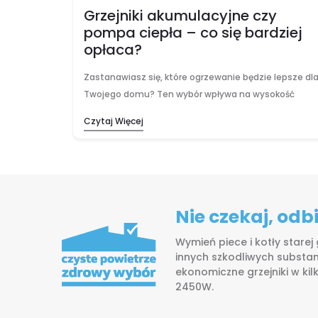
Grzejniki akumulacyjne czy
pompa ciepła – co się bardziej
opłaca?
Zastanawiasz się, które ogrzewanie będzie lepsze dl
Twojego domu? Ten wybór wpływa na wysokość
rachunków i codzienny komfort, więc warto podejść
Czytaj Więcej
do niego rozważnie. Zależy Ci na niższych kosztach
początkowych,…
Nie czekaj, od
Wymień piece i kotły starej
innych szkodliwych substan
ekonomiczne grzejniki w ki
2450W.