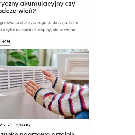
tryczny akumulacyjny czy
odczerwień?
grzewania elektrycznego to decyzja, która
ie tylko na komfort cieplny, ale także na
ć domowych rachunków. Stajesz przed
Więcej
em: grzejnik akumulacyjny czy na
wień? Oba rozwiązania mają swoich…
ia 2025
PORADY
szybko nagrzewa grzejnik