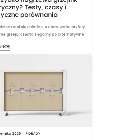
ryczny? Testy, czasy i
tyczne porównania
oknem robi się chłodno, a domowe kaloryfery
nie grzeją, często sięgamy po alternatywne
nia. Chcesz jak najszybciej poczuć
Więcej
e ciepło, ale zastanawiasz się, ile to
ie potrwa?…
iernika 2025
PORADY