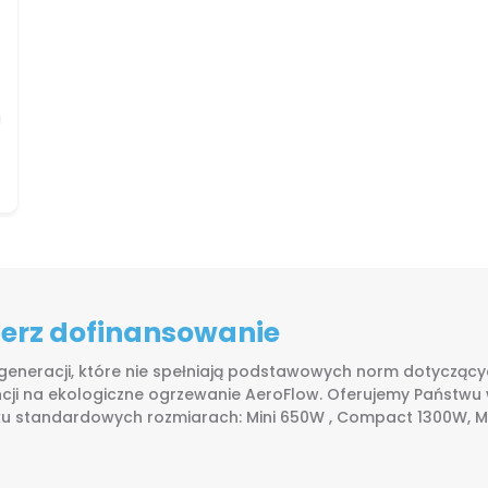
a
bierz dofinansowanie
 generacji, które nie spełniają podstawowych norm dotyczących
cji na ekologiczne ogrzewanie AeroFlow. Oferujemy Państwu
lku standardowych rozmiarach: Mini 650W , Compact 1300W, Mi