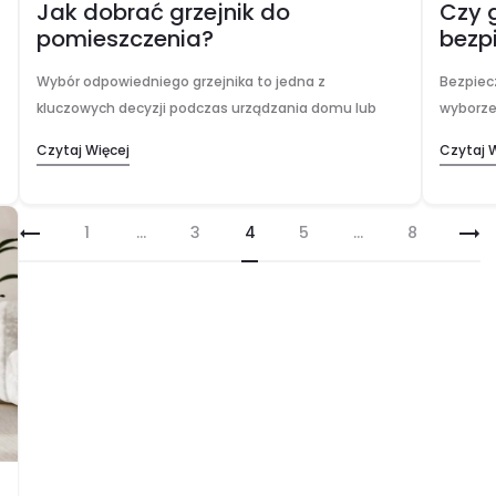
Jak dobrać grzejnik do
Czy 
pomieszczenia?
bezp
Wybór odpowiedniego grzejnika to jedna z
Bezpiec
kluczowych decyzji podczas urządzania domu lub
wyborze
mieszkania. Od niej zależy nie tylko komfort cieplny w
rozwiąza
Czytaj Więcej
Czytaj 
chłodne dni, ale również wysokość rachunków za
związan
ogrzewanie. Czujesz…
zabezpi
Solidna
1
…
3
4
5
…
8