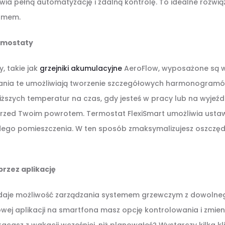
a pełną automatyzację i zdalną kontrolę. To idealne rozwiąza
omem.
rmostaty
 takie jak
grzejniki akumulacyjne
AeroFlow, wyposażone są
zania te umożliwiają tworzenie szczegółowych harmonogramó
szych temperatur na czas, gdy jesteś w pracy lub na wyjeźd
ż przed Twoim powrotem. Termostat FlexiSmart umożliwia usta
dego pomieszczenia. W ten sposób zmaksymalizujesz oszczędn
rzez aplikację
daje możliwość zarządzania systemem grzewczym z dowolne
owej aplikacji na smartfona masz opcję kontrolowania i zmie