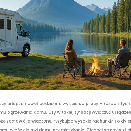
ższy urlop, a nawet codzienne wyjście do pracy – każda z tyc
u ogrzewania domu. Czy w takiej sytuacji wyłączyć urządzeni
że zostawić je włączone, ryzykując wysokie rachunki? To dyl
emu właścicielowi domu czy mieszkania. Z jednej strony nikt n