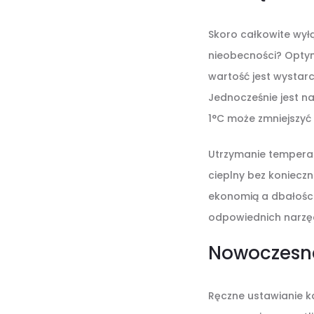
Skoro całkowite wył
nieobecności? Optym
wartość jest wystar
Jednocześnie jest na
1°C może zmniejszyć 
Utrzymanie tempera
cieplny bez koniecz
ekonomią a dbałości
odpowiednich narzęd
Nowoczesne
Ręczne ustawianie ka