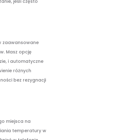
nie, jeśli często
 w zaawansowane
w. Masz opcję
zie, i automatyczne
wienie różnych
ości bez rezygnacji
go miejsca na
niania temperatury w