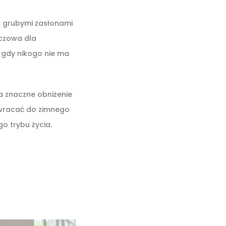
i, grubymi zasłonami
uczowa dla
 gdy nikogo nie ma
a znaczne obniżenie
 wracać do zimnego
o trybu życia.