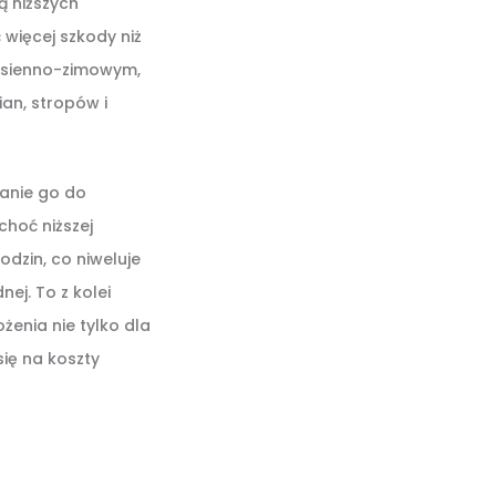
ą niższych
więcej szkody niż
jesienno-zimowym,
an, stropów i
zanie go do
choć niższej
dzin, co niweluje
ej. To z kolei
żenia nie tylko dla
ię na koszty