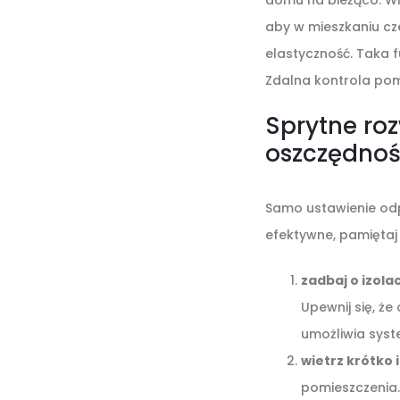
domu na bieżąco. Wra
aby w mieszkaniu cz
elastyczność. Taka 
Zdalna kontrola pom
Sprytne ro
oszczędnoś
Samo ustawienie odpo
efektywne, pamiętaj 
zadbaj o izolac
Upewnij się, ż
umożliwia sys
wietrz krótko 
pomieszczenia. 