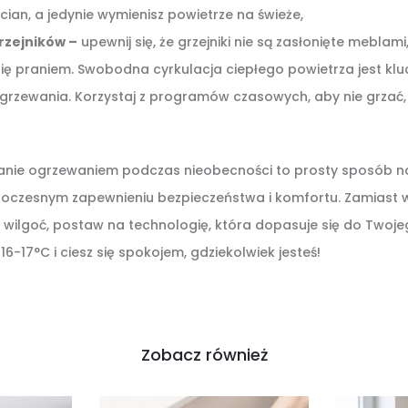
ian, a jedynie wymienisz powietrze na świeże,
grzejników –
upewnij się, że grzejniki nie są zasłonięte meblam
ię praniem. Swobodna cyrkulacja ciepłego powietrza jest kl
grzewania. Korzystaj z programów czasowych, aby nie grzać,
zanie ogrzewaniem podczas nieobecności to prosty sposób n
noczesnym zapewnieniu bezpieczeństwa i komfortu. Zamiast
 wilgoć, postaw na technologię, która dopasuje się do Twojeg
6-17°C i ciesz się spokojem, gdziekolwiek jesteś!
Zobacz również