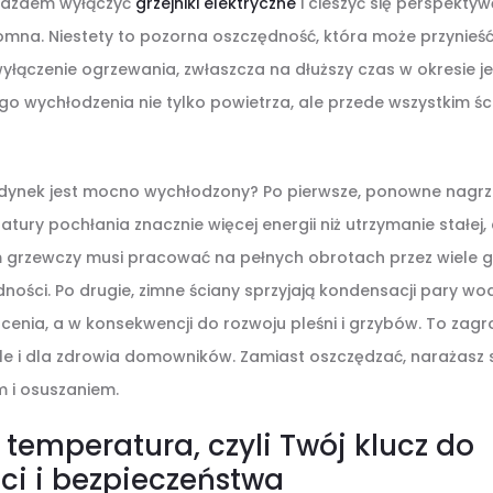
yjazdem wyłączyć
grzejniki elektryczne
i cieszyć się perspektyw
omna. Niestety to pozorna oszczędność, która może przynieść 
wyłączenie ogrzewania, zwłaszcza na dłuższy czas w okresie 
o wychłodzenia nie tylko powietrza, ale przede wszystkim ści
budynek jest mocno wychłodzony? Po pierwsze, ponowne nagr
ury pochłania znacznie więcej energii niż utrzymanie stałej, 
 grzewczy musi pracować na pełnych obrotach przez wiele go
ności. Po drugie, zimne ściany sprzyjają kondensacji pary wodn
enia, a w konsekwencji do rozwoju pleśni i grzybów. To zagro
ale i dla zdrowia domowników. Zamiast oszczędzać, narażasz s
 i osuszaniem.
temperatura, czyli Twój klucz do
ci i bezpieczeństwa