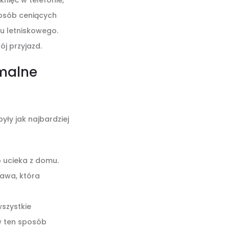
knięć w telefonie,
 osób ceniących
u letniskowego.
j przyjazd.
ymalne
yły jak najbardziej
o ucieka z domu.
tawa, która
wszystkie
 w ten sposób