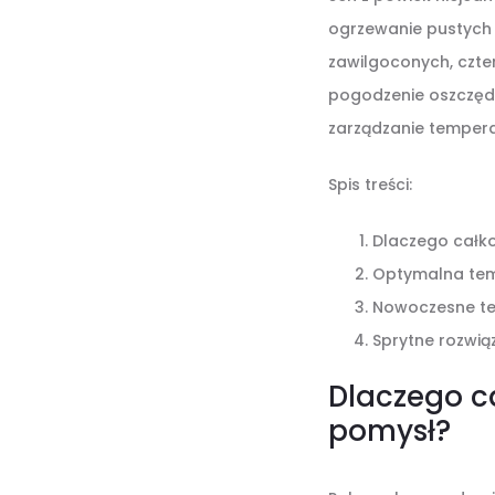
ogrzewanie pustych 
zawilgoconych, czter
pogodzenie oszczędn
zarządzanie tempera
Spis treści:
Dlaczego całko
Optymalna temp
Nowoczesne te
Sprytne rozwią
Dlaczego c
pomysł?