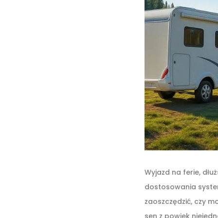
Wyjazd na ferie, dłu
dostosowania system
zaoszczędzić, czy mo
sen z powiek niejedn