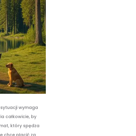
h sytuacji wymaga
a całkowicie, by
emat, który spędza
ie chce płacić za