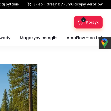
aj pytanie
Sklep - Grzejnik Akumulacyjny AeroFlow
0
Koszyk
k ustawić system?
 wody
Magazyny energii⚡️
AeroFlow – co to?