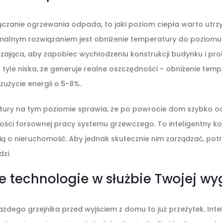
ączanie ogrzewania odpada, to jaki poziom ciepła warto ut
alnym rozwiązaniem jest obniżenie temperatury do poziomu 
czająca, aby zapobiec wychłodzeniu konstrukcji budynku i pr
 tyle niska, że generuje realne oszczędności – obniżenie tem
zużycie energii o 5-8%.
tury na tym poziomie sprawia, że po powrocie dom szybko o
ności forsownej pracy systemu grzewczego. To inteligentny 
ą o nieruchomość. Aby jednak skutecznie nim zarządzać, pot
zi.
 technologie w służbie Twojej w
żdego grzejnika przed wyjściem z domu to już przeżytek. Int