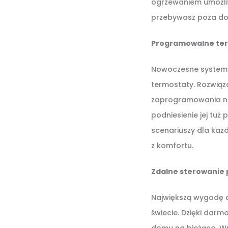
ogrzewaniem umożliwi
przebywasz poza d
Programowalne te
Nowoczesne systemy,
termostaty. Rozwią
zaprogramowania niż
podniesienie jej tu
scenariuszy dla każ
z komfortu.
Zdalne sterowanie p
Największą wygodę 
świecie. Dzięki darm