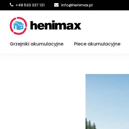
+48 533 337 121
info@henimax.pl
Ogrzewanie domu 
Grzejniki akumulacyjne
Piece akumulacyjne