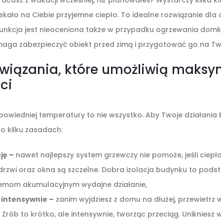
casz z wakacji wcześniej, niż planowałeś? Wystarczy kilka kli
ekało na Ciebie przyjemne ciepło. To idealne rozwiązanie dla
funkcja jest nieoceniona także w przypadku ogrzewania domk
aga zabezpieczyć obiekt przed zimą i przygotować go na Twó
związania, które umożliwią maks
ci
wiedniej temperatury to nie wszystko. Aby Twoje działania b
o kilku zasadach:
ję –
nawet najlepszy system grzewczy nie pomoże, jeśli ciepł
e drzwi oraz okna są szczelne. Dobra izolacja budynku to pods
temom akumulacyjnym wydajne działanie,
i intensywnie –
zanim wyjdziesz z domu na dłużej, przewietrz 
Zrób to krótko, ale intensywnie, tworząc przeciąg. Unikniesz