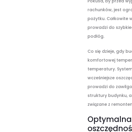
Pokusa, by przed w
rachunków, jest ogr
pożytku. Całkowite 
prowadzi do szybkieg
podłóg.
Co się dzieje, gdy 
komfortowej temperat
temperatury. System
wcześniejsze oszczęd
prowadzi do zawilgoc
struktury budynku, 
związane z remontem
Optymalna 
oszczędnoś