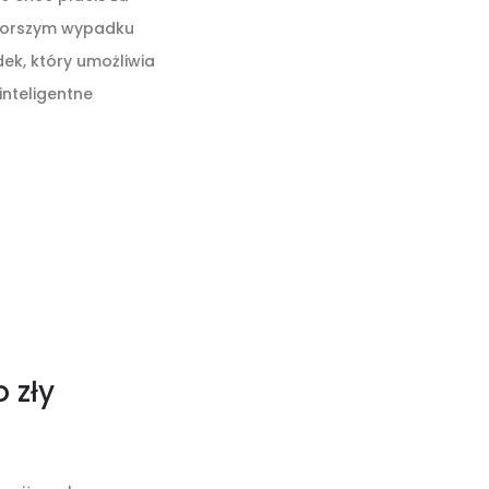
jgorszym wypadku
dek, który umożliwia
nteligentne
 zły