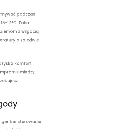
rzymywać podczas
16-17°C. Taka
oblemom z wilgocią.
peratury o zaledwie
dzyska komfort
kompromis między
rzebujesz
ygody
eligentne sterowanie