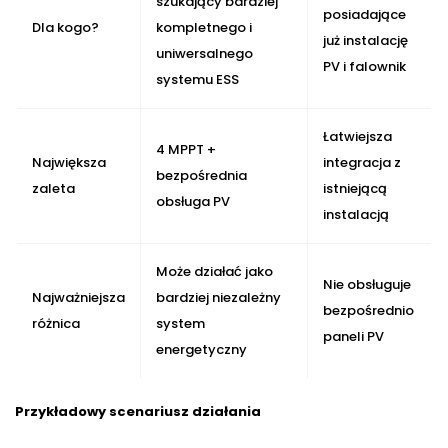
szukający bardziej
posiadające
Dla kogo?
kompletnego i
już instalację
uniwersalnego
PV i falownik
systemu ESS
Łatwiejsza
4 MPPT +
Największa
integracja z
bezpośrednia
zaleta
istniejącą
obsługa PV
instalacją
Może działać jako
Nie obsługuje
Najważniejsza
bardziej niezależny
bezpośrednio
różnica
system
paneli PV
energetyczny
Przykładowy scenariusz działania