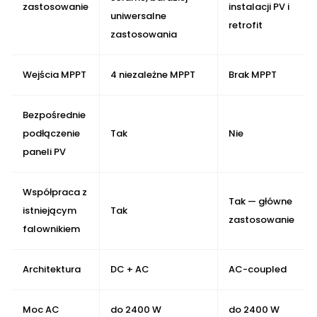
zastosowanie
instalacji PV i
uniwersalne
retrofit
zastosowania
Wejścia MPPT
4 niezależne MPPT
Brak MPPT
Bezpośrednie
podłączenie
Tak
Nie
paneli PV
Współpraca z
Tak — główne
istniejącym
Tak
zastosowanie
falownikiem
Architektura
DC + AC
AC-coupled
Moc AC
do 2400 W
do 2400 W