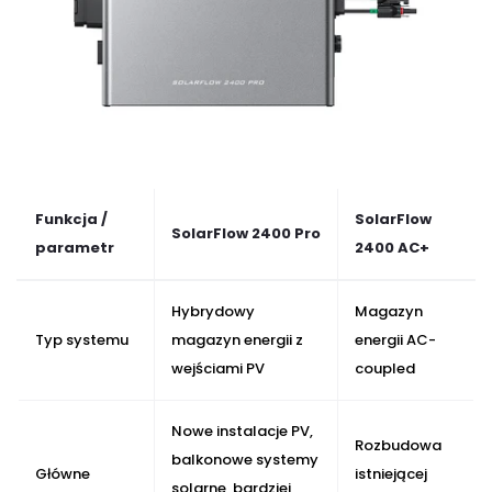
Funkcja /
SolarFlow
SolarFlow 2400 Pro
parametr
2400 AC+
Hybrydowy
Magazyn
Typ systemu
magazyn energii z
energii AC-
wejściami PV
coupled
Nowe instalacje PV,
Rozbudowa
balkonowe systemy
Główne
istniejącej
solarne, bardziej