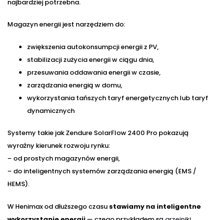
najbardziej potrzebna.
Magazyn energii jest narzędziem do:
zwiększenia autokonsumpcji energii z PV,
stabilizacji zużycia energii w ciągu dnia,
przesuwania oddawania energii w czasie,
zarządzania energią w domu,
wykorzystania tańszych taryf energetycznych lub taryf
dynamicznych
Systemy takie jak Zendure SolarFlow 2400 Pro pokazują
wyraźny kierunek rozwoju rynku:
– od prostych magazynów energii,
– do inteligentnych systemów zarządzania energią (EMS /
HEMS).
W Henimax od dłuższego czasu
stawiamy na inteligentne
wykorzystanie energii
— czego przykładem są
grzejniki