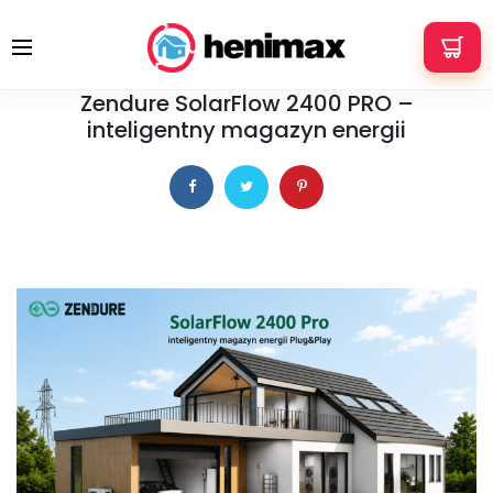
+48 533 337 121
info@henimax.pl
14 maja 2026
PORADY
Zendure SolarFlow 2400 PRO –
inteligentny magazyn energii