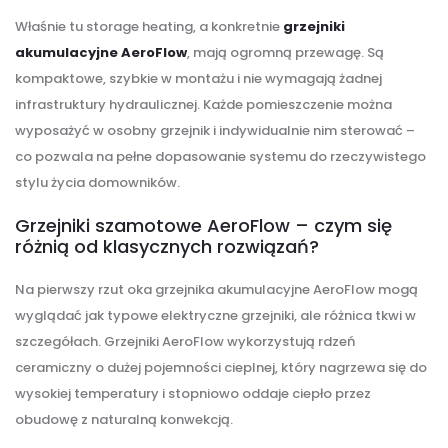
Właśnie tu storage heating, a konkretnie
grzejniki
akumulacyjne AeroFlow
, mają ogromną przewagę. Są
kompaktowe, szybkie w montażu i nie wymagają żadnej
infrastruktury hydraulicznej. Każde pomieszczenie można
wyposażyć w osobny grzejnik i indywidualnie nim sterować –
co pozwala na pełne dopasowanie systemu do rzeczywistego
stylu życia domowników.
Grzejniki szamotowe AeroFlow – czym się
różnią od klasycznych rozwiązań?
Na pierwszy rzut oka grzejnika akumulacyjne AeroFlow mogą
wyglądać jak typowe elektryczne grzejniki, ale różnica tkwi w
szczegółach. Grzejniki AeroFlow wykorzystują rdzeń
ceramiczny o dużej pojemności cieplnej, który nagrzewa się do
wysokiej temperatury i stopniowo oddaje ciepło przez
obudowę z naturalną konwekcją.