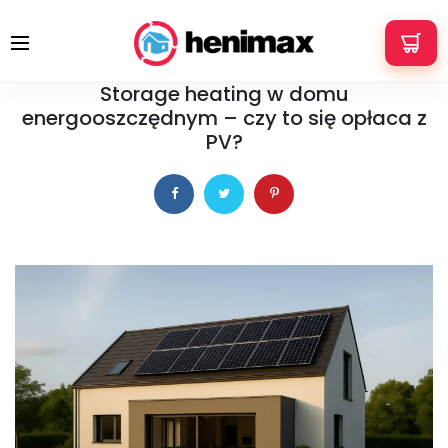
+48 533 337 121
info@henimax.pl
10 września 2025
PORADY
Storage heating w domu
energooszczędnym – czy to się opłaca z
PV?