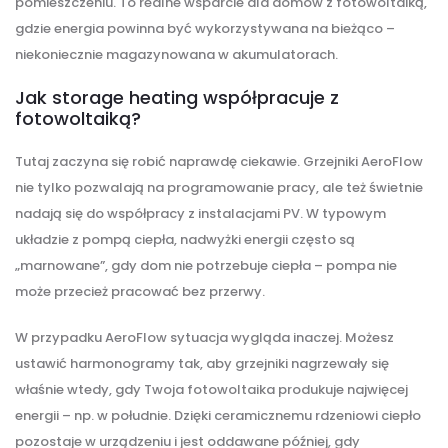
pomieszczeniu. To realne wsparcie dla domów z fotowoltaiką,
gdzie energia powinna być wykorzystywana na bieżąco –
niekoniecznie magazynowana w akumulatorach.
Jak storage heating współpracuje z
fotowoltaiką?
Tutaj zaczyna się robić naprawdę ciekawie. Grzejniki AeroFlow
nie tylko pozwalają na programowanie pracy, ale też świetnie
nadają się do współpracy z instalacjami PV. W typowym
układzie z pompą ciepła, nadwyżki energii często są
„marnowane”, gdy dom nie potrzebuje ciepła – pompa nie
może przecież pracować bez przerwy.
W przypadku AeroFlow sytuacja wygląda inaczej. Możesz
ustawić harmonogramy tak, aby grzejniki nagrzewały się
właśnie wtedy, gdy Twoja fotowoltaika produkuje najwięcej
energii – np. w południe. Dzięki ceramicznemu rdzeniowi ciepło
pozostaje w urządzeniu i jest oddawane później, gdy