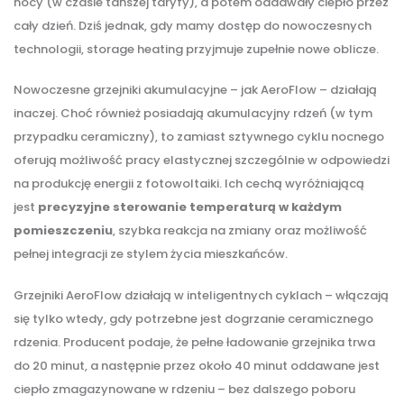
nocy (w czasie tańszej taryfy), a potem oddawały ciepło przez
cały dzień. Dziś jednak, gdy mamy dostęp do nowoczesnych
technologii, storage heating przyjmuje zupełnie nowe oblicze.
Nowoczesne grzejniki akumulacyjne – jak AeroFlow – działają
inaczej. Choć również posiadają akumulacyjny rdzeń (w tym
przypadku ceramiczny), to zamiast sztywnego cyklu nocnego
oferują możliwość pracy elastycznej szczególnie w odpowiedzi
na produkcję energii z fotowoltaiki. Ich cechą wyróżniającą
jest
precyzyjne sterowanie temperaturą w każdym
pomieszczeniu
, szybka reakcja na zmiany oraz możliwość
pełnej integracji ze stylem życia mieszkańców.
Grzejniki AeroFlow działają w inteligentnych cyklach – włączają
się tylko wtedy, gdy potrzebne jest dogrzanie ceramicznego
rdzenia. Producent podaje, że pełne ładowanie grzejnika trwa
do 20 minut, a następnie przez około 40 minut oddawane jest
ciepło zmagazynowane w rdzeniu – bez dalszego poboru