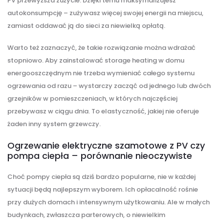
PV przewyższa zużycie. Dzięki temu maksymalizujesz
autokonsumpcję – zużywasz więcej swojej energii na miejscu,
zamiast oddawać ją do sieci za niewielką opłatą.
Warto też zaznaczyć, że takie rozwiązanie można wdrażać
stopniowo. Aby zainstalować storage heating w domu
energooszczędnym nie trzeba wymieniać całego systemu
ogrzewania od razu – wystarczy zacząć od jednego lub dwóch
grzejników w pomieszczeniach, w których najczęściej
przebywasz w ciągu dnia. To elastyczność, jakiej nie oferuje
żaden inny system grzewczy.
Ogrzewanie elektryczne szamotowe z PV czy
pompa ciepła – porównanie nieoczywiste
Choć pompy ciepła są dziś bardzo popularne, nie w każdej
sytuacji będą najlepszym wyborem. Ich opłacalność rośnie
przy dużych domach i intensywnym użytkowaniu. Ale w małych
budynkach, zwłaszcza parterowych, o niewielkim