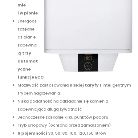
mie
i w pionie
Energoos
zczędne
działanie
zapewnia
ją
trzy
automat
yczne
funkcje ECO
Możliwość zastosowania
niskiej taryfy
z inteligentnym
trybem nagrzewania
Niska podatność na odkładanie się kamienia
zapewniająca długą żywotność
Jednoczesne zasilanie kilku punktów poboru
Tryb urlopowy (ochrona przed zamarzaniem)
6 pojemności
30, 50, 80, 100, 120, 150 litrów