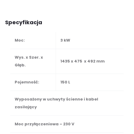
Specyfikacja
Moc:
3 kW
Wys. x Szer. x
1435 x 475 x 492 mm
Głęb.
Pojemność:
150 L
Wyposażony w uchwyty ścienne i kabel
zasilający
Moc przyłączeniowa – 230 V