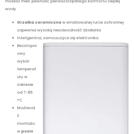
możesz mieć pewność pierwszorzędnego komfortu ciepłej
wody
Grzałka ceramiczna
w emaliowanej rurce ochronnej
zapewnia wysoką niezawodność działania
Inteligentna, samoucząca się elektronika
Bezstopni
owy
wybór
temperat
ury w
zakresie
od 7-85
°C
Możliwoś
ć
montażu
w
pozio