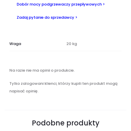
Dobór mocy podgrzewaczy przepływowych >
Zadaj pytanie do sprzedawcy >
Waga
20 kg
O
Na razie nie ma opinii o produkcie.
p
i
Tylko zalogowani klienci, którzy kupili ten produkt mogą
n
napisać opinię.
i
e
Podobne produkty