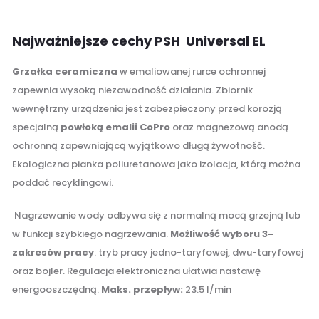
.
Najważniejsze cechy PSH Universal EL
Grzałka ceramiczna
w emaliowanej rurce ochronnej
zapewnia wysoką niezawodność działania. Zbiornik
wewnętrzny urządzenia jest zabezpieczony przed korozją
specjalną
powłoką emalii CoPro
oraz magnezową anodą
ochronną zapewniającą wyjątkowo długą żywotność.
Ekologiczna pianka poliuretanowa jako izolacja, którą można
poddać recyklingowi.
.
Nagrzewanie wody odbywa się z normalną mocą grzejną lub
w funkcji szybkiego nagrzewania.
Możliwość wyboru 3-
zakresów pracy
: tryb pracy jedno-taryfowej, dwu-taryfowej
oraz bojler. Regulacja elektroniczna ułatwia nastawę
energooszczędną.
Maks. przepływ:
23.5 l/min