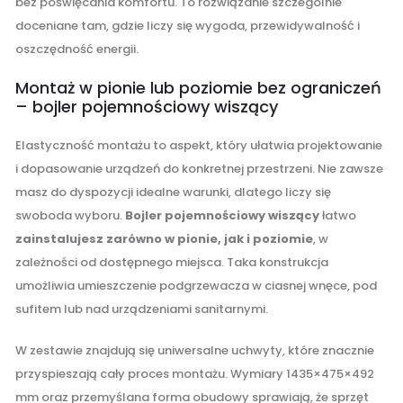
bez poświęcania komfortu. To rozwiązanie szczególnie
doceniane tam, gdzie liczy się wygoda, przewidywalność i
oszczędność energii.
Montaż w pionie lub poziomie bez ograniczeń
– bojler pojemnościowy wiszący
Elastyczność montażu to aspekt, który ułatwia projektowanie
i dopasowanie urządzeń do konkretnej przestrzeni. Nie zawsze
masz do dyspozycji idealne warunki, dlatego liczy się
swoboda wyboru.
Bojler pojemnościowy wiszący
łatwo
zainstalujesz zarówno w pionie, jak i poziomie
, w
zależności od dostępnego miejsca. Taka konstrukcja
umożliwia umieszczenie podgrzewacza w ciasnej wnęce, pod
sufitem lub nad urządzeniami sanitarnymi.
W zestawie znajdują się uniwersalne uchwyty, które znacznie
przyspieszają cały proces montażu. Wymiary 1435×475×492
mm oraz przemyślana forma obudowy sprawiają, że sprzęt