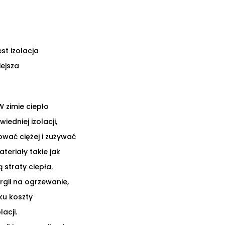
t izolacja
ejsza
 zimie ciepło
edniej izolacji,
wać ciężej i zużywać
eriały takie jak
 straty ciepła.
rgii na ogrzewanie,
ku koszty
acji.