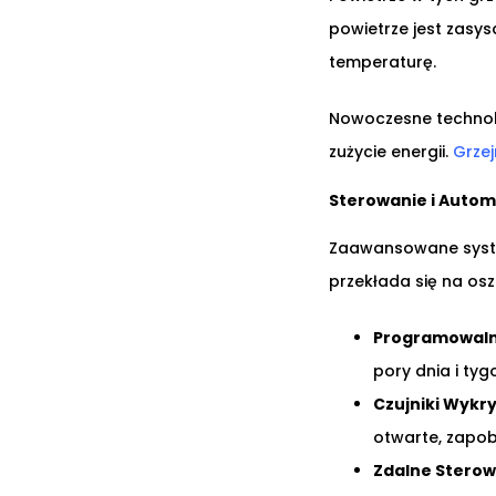
powietrze jest zasy
temperaturę.
Nowoczesne technolo
zużycie energii.
Grze
Sterowanie i Autom
Zaawansowane syste
przekłada się na os
Programowaln
pory dnia i tyg
Czujniki Wykr
otwarte, zapob
Zdalne Sterow