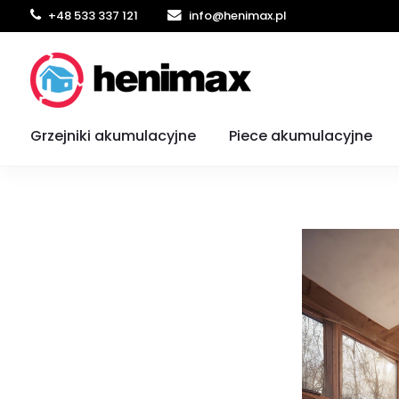
+48 533 337 121
info@henimax.pl
Co wp
Grzejniki akumulacyjne
Piece akumulacyjne