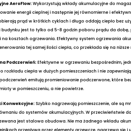
yjne AeroFlow:
Wykorzystują wkłady akumulacyjne do magaz
wanie energii cieplnej i następnie jej równomierne i efektyw
obierają prąd w krótkich cyklach i długo oddają ciepło bez uż
ji budynku jest to tylko od 5-8 godzin poboru prądu da dobę,
i na kosztach ogrzewania. Efektywny system ogrzewania ak
enerowania tej samej ilości ciepła, co przekłada się na niższe 
 na Podczerwień:
Efektywne w ogrzewaniu bezpośrednim, je
 rozkładu ciepła w dużych pomieszczeniach i nie zapewniają
 podczerwień emitują promieniowanie podczerwone, które b
mioty w pomieszczeniu, a nie powietrze.
ki Konwekcyjne:
Szybko nagrzewają pomieszczenie, ale są mn
ównaniu do systemów akumulacyjnych. W przeciwieństwie do
zewana jest stalowa obudowa. Nie ma żadnego wkładu akumu
ejnikach przepływa przez elementy grzewcze, nagrzewa się i 