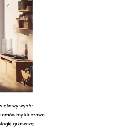
 właściwy wybór
ule omówimy kluczowe
ologię grzewczą,