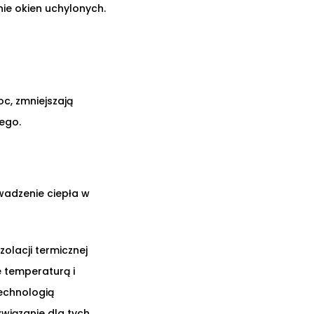
nie okien uchylonych.
oc, zmniejszają
nego.
wadzenie ciepła w
olacji termicznej
 temperaturą i
echnologią
wiązanie dla tych,