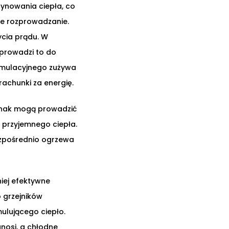
ynowania ciepła, co
ne rozprowadzanie.
ycia prądu. W
 prowadzi to do
umulacyjnego zużywa
rachunki za energię.
dnak mogą prowadzić
 przyjemnego ciepła.
ezpośrednio ogrzewa
iej efektywne
 grzejników
lującego ciepło.
unosi, a chłodne