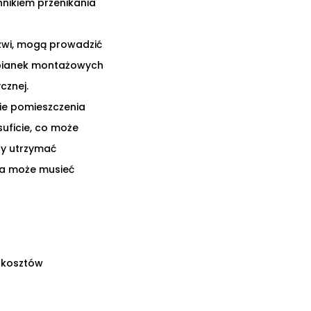
nikiem przenikania
rzwi, mogą prowadzić
i pianek montażowych
cznej.
kie pomieszczenia
suficie, co może
by utrzymać
ia może musieć
 kosztów