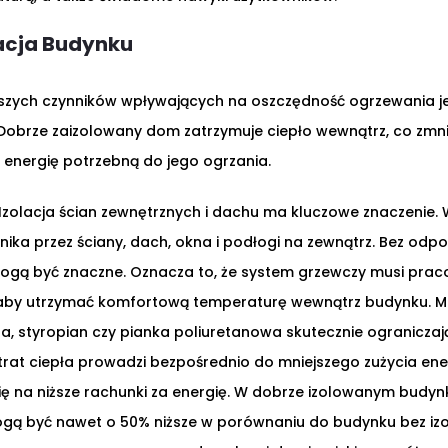
acja Budynku
szych czynników wpływających na oszczędność ogrzewania jes
Dobrze zaizolowany dom zatrzymuje ciepło wewnątrz, co zmni
energię potrzebną do jego ogrzania.
Izolacja ścian zewnętrznych i dachu ma kluczowe znaczenie. W
nika przez ściany, dach, okna i podłogi na zewnątrz. Bez odpowi
mogą być znaczne. Oznacza to, że system grzewczy musi praco
, aby utrzymać komfortową temperaturę wewnątrz budynku. Mat
a, styropian czy pianka poliuretanowa skutecznie ograniczają
trat ciepła prowadzi bezpośrednio do mniejszego zużycia ene
ię na niższe rachunki za energię. W dobrze izolowanym budyn
ą być nawet o 50% niższe w porównaniu do budynku bez izol