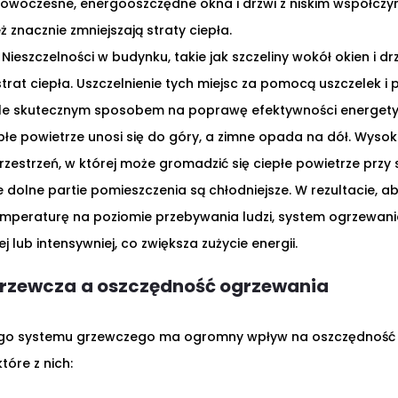
owoczesne, energooszczędne okna i drzwi z niskim współczyn
ż znacznie zmniejszają straty ciepła.
Nieszczelności w budynku, takie jak szczeliny wokół okien i d
trat ciepła. Uszczelnienie tych miejsc za pomocą uszczelek 
ale skutecznym sposobem na poprawę efektywności energety
płe powietrze unosi się do góry, a zimne opada na dół. Wyso
zestrzeń, w której może gromadzić się ciepłe powietrze przy 
dolne partie pomieszczenia są chłodniejsze. W rezultacie, a
mperaturę na poziomie przebywania ludzi, system ogrzewan
 lub intensywniej, co zwiększa zużycie energii.
Grzewcza
a oszczędność ogrzewania
go systemu grzewczego ma ogromny wpływ na oszczędność
tóre z nich: