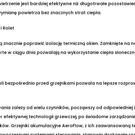
wietrzenie jest bardziej efektywne niż długotrwałe pozostawie
ymianę powietrza bez znacznych strat ciepła.
i Rolet
ą znacznie poprawić izolację termiczną okien. Zamknięte na n
arte w ciągu dnia pozwalają na wykorzystanie ciepła słonecz
li bezpośrednio przed grzejnikami pozwala na lepsze rozpro
nia zależy od wielu czynników, począwszy od odpowiedniej iz
r efektywnej technologii grzewczej, po świadome zarządzanie
ów. Grzejniki akumulacyjne AeroFlow, z ich zaawansowaną t
 nowoczesnymi systemami sterowania, stanowią doskonałe roz