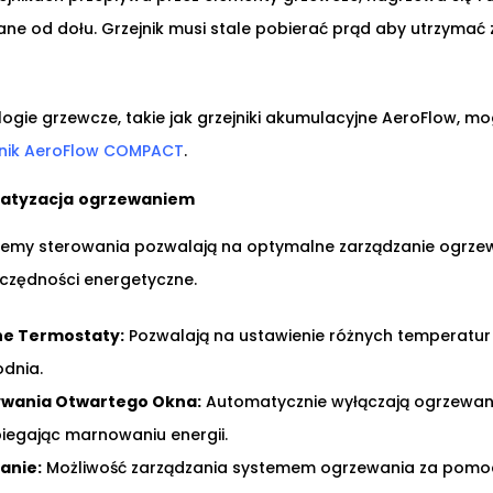
sane od dołu. Grzejnik musi stale pobierać prąd aby utrzymać
gie grzewcze, takie jak grzejniki akumulacyjne AeroFlow, mo
jnik AeroFlow COMPACT
.
atyzacja
ogrzewaniem
my sterowania pozwalają na optymalne zarządzanie ogrze
zczędności energetyczne.
e Termostaty:
Pozwalają na ustawienie różnych temperatur
odnia.
ywania Otwartego Okna:
Automatycznie wyłączają ogrzewani
iegając marnowaniu energii.
anie:
Możliwość zarządzania systemem ogrzewania za pomo