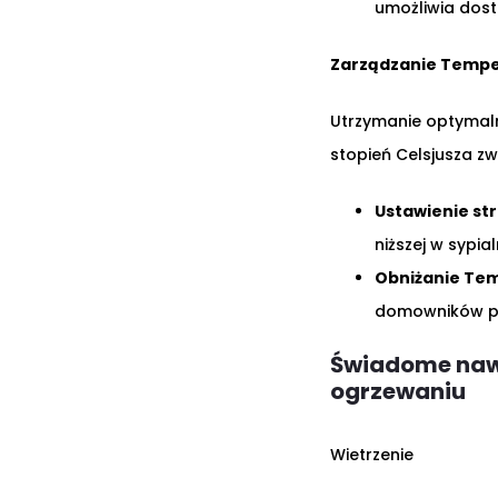
umożliwia dos
Zarządzanie Temp
Utrzymanie optymaln
stopień Celsjusza zw
Ustawienie str
niższej w sypia
Obniżanie Te
domowników po
Świadome naw
ogrzewaniu
Wietrzenie