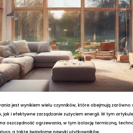
nia jest wynikiem wielu czynników, które obejmują zarówno
 jak i efektywne zarządzanie zużyciem energii. W tym artyk
 na oszczędność ogrzewania, w tym izolację termiczną, techn
turą, a także świadome nawyki użytkowników.