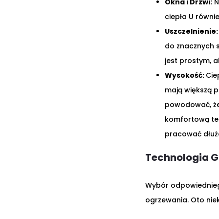
Okna i Drzwi:
N
ciepła U równie
Uszczelnienie:
do znacznych s
jest prostym, 
Wysokość:
Cie
mają większą pr
powodować, że 
komfortową te
pracować dłużej
Technologia 
Wybór odpowiednie
ogrzewania. Oto niek