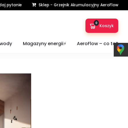
aj pytanie
Sklep - Grzejnik Akumulacyjny AeroFlow
0
Koszyk
wania?
 wody
Magazyny energii⚡️
AeroFlow – co to?