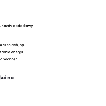
i. Każdy dodatkowy
zczeniach, np.
tanie energii.
eobecności
ci na