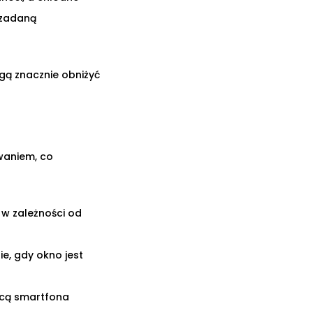
 zadaną
gą znacznie obniżyć
waniem, co
 w zależności od
e, gdy okno jest
cą smartfona