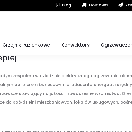
Blog
Dostawa
Zad
Grzejniki łazienkowe
Konwektory
Ogrzewacze
epiej
łodym zespołem w dziedzinie elektrycznego ogrzewania akumu
cjalnym partnerem biznesowym producenta energooszczędnych
 zawsze stawiający na jakość i nowoczesne wzornictwo. Ofert
e do spółdzielni mieszkaniowych, lokalów usługowych, pośred