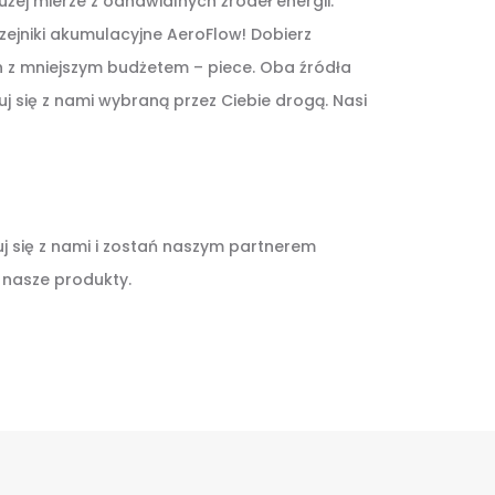
j mierze z odnawialnych źródeł energii.
ejniki akumulacyjne AeroFlow! Dobierz
ch z mniejszym budżetem – piece. Oba źródła
uj się z nami wybraną przez Ciebie drogą. Nasi
uj się z nami i zostań naszym partnerem
k nasze produkty.