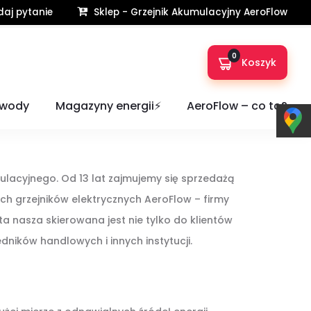
aj pytanie
Sklep - Grzejnik Akumulacyjny AeroFlow
Home
O nas
0
Koszyk
 wody
Magazyny energii⚡️
AeroFlow – co to?
lacyjnego. Od 13 lat zajmujemy się sprzedażą
 grzejników elektrycznych AeroFlow – firmy
a nasza skierowana jest nie tylko do klientów
ników handlowych i innych instytucji.