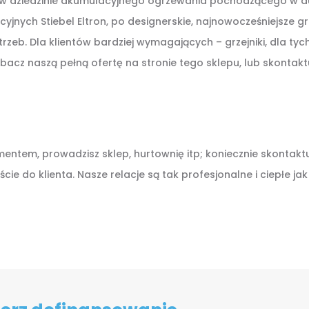
dziedzinie akumulacyjnego ogrzewania pochodzącego w duże
ych Stiebel Eltron, po designerskie, najnowocześniejsze grz
zeb. Dla klientów bardziej wymagających – grzejniki, dla ty
obacz naszą pełną ofertę na stronie tego sklepu, lub skontakt
entem, prowadzisz sklep, hurtownię itp; koniecznie skontakt
e do klienta. Nasze relacje są tak profesjonalne i ciepłe ja