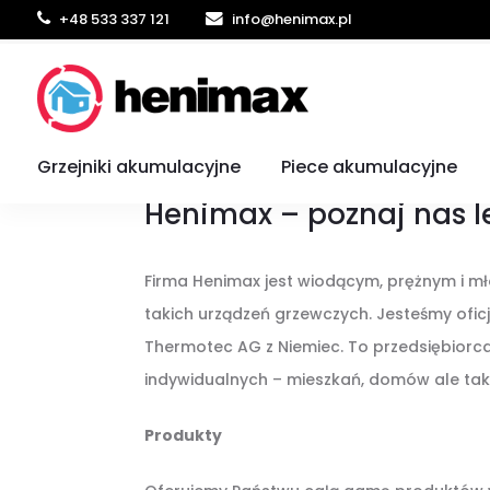
+48 533 337 121
info@henimax.pl
O nas
Grzejniki akumulacyjne
Piece akumulacyjne
Henimax – poznaj nas l
Firma Henimax jest wiodącym, prężnym i m
takich urządzeń grzewczych. Jesteśmy ofi
Thermotec AG z Niemiec. To przedsiębiorca
indywidualnych – mieszkań, domów ale takż
Produkty