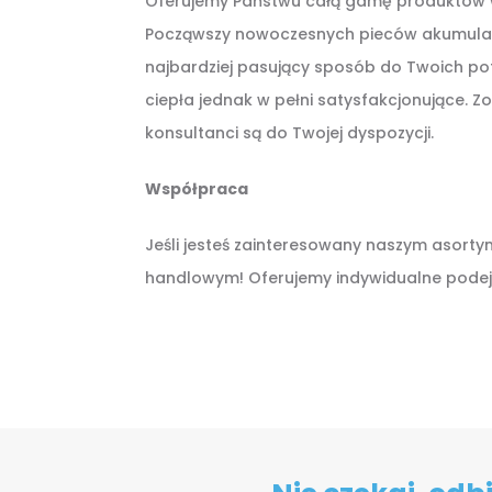
Oferujemy Państwu całą gamę produktów w 
Począwszy nowoczesnych pieców akumulacyjn
najbardziej pasujący sposób do Twoich potr
ciepła jednak w pełni satysfakcjonujące. Z
konsultanci są do Twojej dyspozycji.
Współpraca
Jeśli jesteś zainteresowany naszym asortym
handlowym! Oferujemy indywidualne podejści