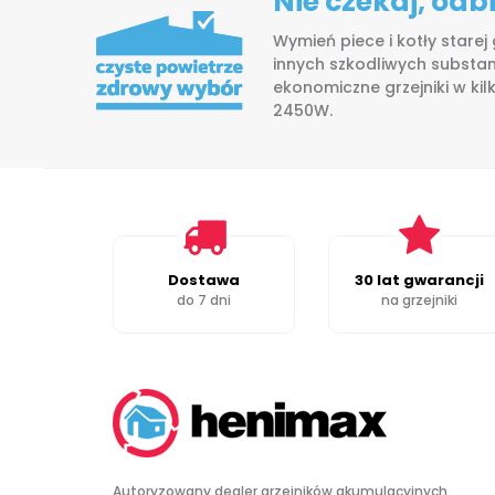
Nie czekaj, od
Wymień piece i kotły starej
innych szkodliwych substan
ekonomiczne grzejniki w ki
2450W.
Dostawa
30 lat gwarancji
do 7 dni
na grzejniki
Autoryzowany dealer grzejników akumulacyjnych