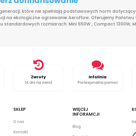
bierz dofinansowanie
 generacji, które nie spełniają podstawowych norm dotyczących
cji na ekologiczne ogrzewanie AeroFlow. Oferujemy Państwu
lku standardowych rozmiarach: Mini 650W , Compact 1300W, Mi
Zwroty
Infolinia
14 dni na zwrot
Profesjonalna pomoc
SKLEP
WIĘCEJ
K
INFORAMCJI
O nas
Uz
Blog
Kontakt