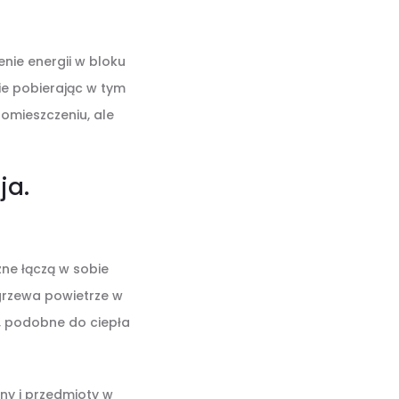
nie energii w bloku
ie pobierając w tym
pomieszczeniu, ale
ja.
zne łączą w sobie
grzewa powietrze w
, podobne do ciepła
ny i przedmioty w