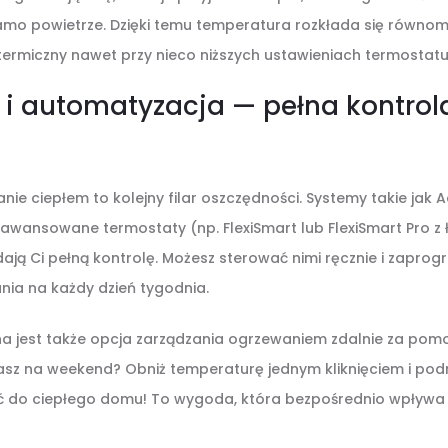
samo powietrze. Dzięki temu temperatura rozkłada się równom
ermiczny nawet przy nieco niższych ustawieniach termostatu
 i automatyzacja — pełna kontrol
anie ciepłem to kolejny filar oszczędności. Systemy takie jak 
wansowane termostaty (np. FlexiSmart lub FlexiSmart Pro z 
dają Ci pełną kontrolę. Możesz sterować nimi ręcznie i zapr
ia na każdy dzień tygodnia.
na jest także opcja zarządzania ogrzewaniem zdalnie za pomo
asz na weekend? Obniż temperaturę jednym kliknięciem i podni
ć do ciepłego domu! To wygoda, która bezpośrednio wpływa