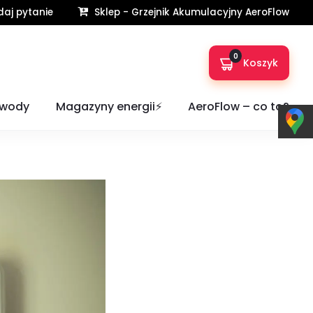
aj pytanie
Sklep - Grzejnik Akumulacyjny AeroFlow
0
Koszyk
cznego?
 wody
Magazyny energii⚡️
AeroFlow – co to?