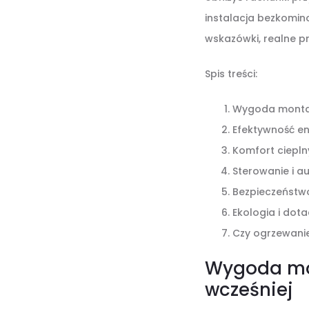
instalacja bezkomino
wskazówki, realne pr
Spis treści:
Wygoda montażu
Efektywność e
Komfort ciepln
Sterowanie i a
Bezpieczeństwo,
Ekologia i dota
Czy ogrzewanie
Wygoda mon
wcześniej