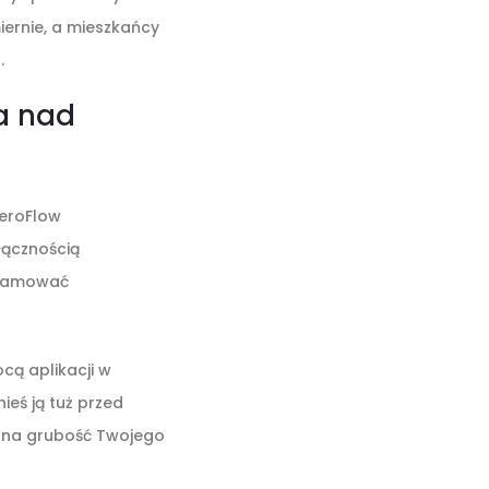
iernie, a mieszkańcy
.
a nad
AeroFlow
łącznością
ogramować
cą aplikacji w
eś ją tuż przed
 na grubość Twojego