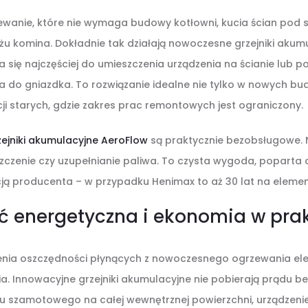
wanie, które nie wymaga budowy kotłowni, kucia ścian pod
żu komina. Dokładnie tak działają nowoczesne grzejniki akumu
 się najczęściej do umieszczenia urządzenia na ścianie lub p
a do gniazdka. To rozwiązanie idealne nie tylko w nowych bu
i starych, gdzie zakres prac remontowych jest ograniczony.
zejniki akumulacyjne AeroFlow
są praktycznie bezobsługowe. 
szczenie czy uzupełnianie paliwa. To czysta wygoda, poparta 
ją producenta – w przypadku Henimax to aż 30 lat na elemen
ć energetyczna i ekonomia w pra
nia oszczędności płynących z nowoczesnego ogrzewania ele
a. Innowacyjne grzejniki akumulacyjne nie pobierają prądu bez
 szamotowego na całej wewnętrznej powierzchni, urządzeni