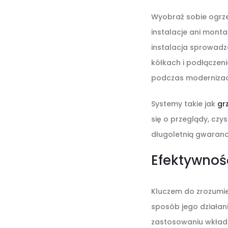
Wyobraź sobie ogrze
instalacje ani monta
instalacja sprowadza
kółkach i podłączeni
podczas modernizacj
Systemy takie jak
gr
się o przeglądy, czy
długoletnią gwaranc
Efektywnoś
Kluczem do zrozumie
sposób jego działani
zastosowaniu wkładu