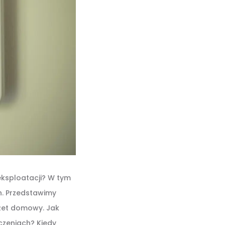
eksploatacji? W tym
h. Przedstawimy
żet domowy. Jak
czeniach? Kiedy