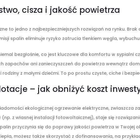
two, cisza i jakość powietrza
ne to jedno z najbezpieczniejszych rozwiązań na rynku. Brak
misji spalin eliminuje ryzyko zatrucia tlenkiem węgla, wybuchu
niemal bezgłośnie, co jest kluczowe dla komfortu w sypialni cz
ch zapachów ani zanieczyszczeń do powietrza wewnątrz domu
i rodziny z małymi dziećmi. To po prostu czyste, ciche i bezpie
dotacje – jak obniżyć koszt inwesty
iadomości ekologicznej ogrzewanie elektryczne, zwłaszcza za
(np. z własnej instalacji fotowoltaicznej), staje się rozwiąza
 spalin przyczynia się do poprawy jakości powietrza w Twojej o
ciepła, możesz także skorzystać z dofinansowania, na przykł