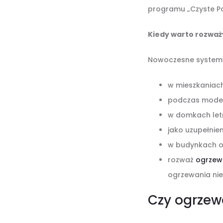
programu „Czyste Pow
Kiedy warto rozważ
Nowoczesne systemy 
w mieszkaniach
podczas modern
w domkach letni
jako uzupełnie
w budynkach o b
rozważ
ogrzew
ogrzewania nie
Czy ogrzew