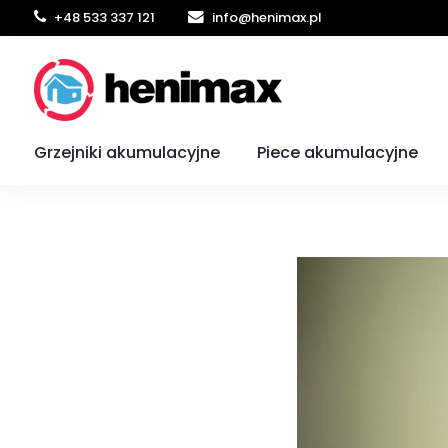
+48 533 337 121
info@henimax.pl
Jakie 
Grzejniki akumulacyjne
Piece akumulacyjne