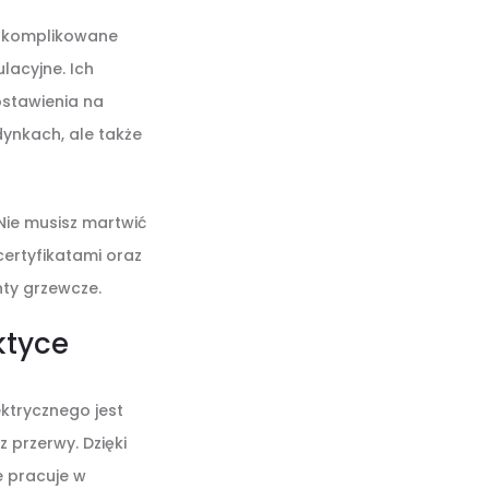
 skomplikowane
lacyjne. Ich
ostawienia na
dynkach, ale także
Nie musisz martwić
certyfikatami oraz
ty grzewcze.
ktyce
ktrycznego jest
 przerwy. Dzięki
e pracuje w