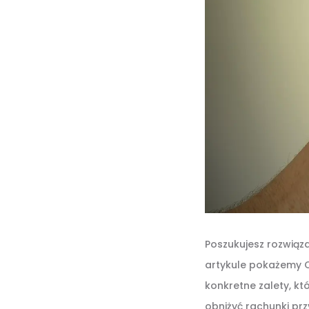
Poszukujesz rozwiąz
artykule pokażemy C
konkretne zalety, k
obniżyć rachunki pr