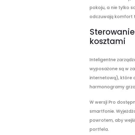
pokoju, a nie tylko 
odczuwają komfort t
Sterowanie
kosztami
Inteligentne zarządz
wyposażone są w zaa
internetową), które 
harmonogramy grzan
W wersji Pro dostęp
smartfonie. Wyjeżdż
powrotem, aby wejś
portfela.