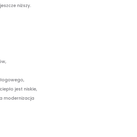
eszcze niższy.
ów,
odłogowego,
epło jest niskie,
na modernizacja