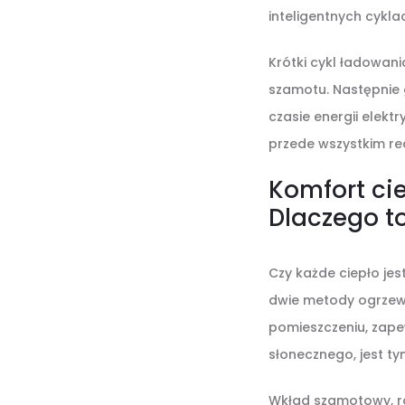
inteligentnych cykla
Krótki cykl ładowani
szamotu. Następnie 
czasie energii elekt
przede wszystkim rea
Komfort ci
Dlaczego to
Czy każde ciepło je
dwie metody ogrzewa
pomieszczeniu, zape
słonecznego, jest ty
Wkład szamotowy, ro