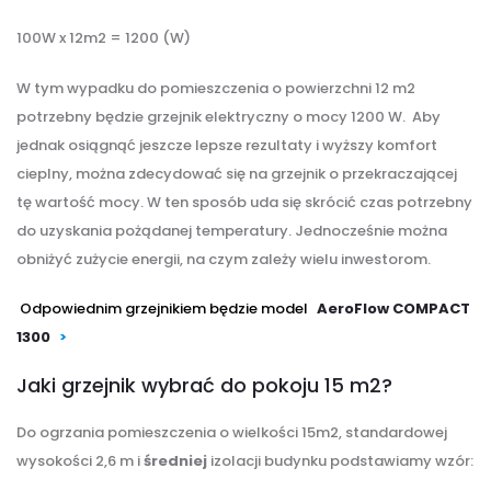
100W x 12m2 = 1200 (W)
W tym wypadku do pomieszczenia o powierzchni 12 m2
potrzebny będzie grzejnik elektryczny o mocy 1200 W. Aby
jednak osiągnąć jeszcze lepsze rezultaty i wyższy komfort
cieplny, można zdecydować się na grzejnik o przekraczającej
tę wartość mocy. W ten sposób uda się skrócić czas potrzebny
do uzyskania pożądanej temperatury. Jednocześnie można
obniżyć zużycie energii, na czym zależy wielu inwestorom.
Odpowiednim grzejnikiem będzie model
AeroFlow COMPACT
1300
>
Jaki grzejnik wybrać do pokoju 15 m2?
Do ogrzania pomieszczenia o wielkości 15m2, standardowej
wysokości 2,6 m i
średniej
izolacji budynku podstawiamy wzór: