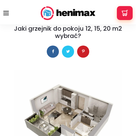
+48 533 337 121
info@henimax.pl
4 kwietnia 2024
PORADY
Jaki grzejnik do pokoju 12, 15, 20 m2
wybrać?