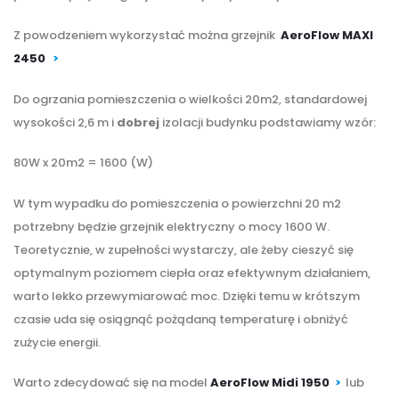
Z powodzeniem wykorzystać można grzejnik
AeroFlow MAXI
2450
>
Do ogrzania pomieszczenia o wielkości 20m2, standardowej
wysokości 2,6 m i
dobrej
izolacji budynku podstawiamy wzór:
80W x 20m2 = 1600 (W)
W tym wypadku do pomieszczenia o powierzchni 20 m2
potrzebny będzie grzejnik elektryczny o mocy 1600 W.
Teoretycznie, w zupełności wystarczy, ale żeby cieszyć się
optymalnym poziomem ciepła oraz efektywnym działaniem,
warto lekko przewymiarować moc. Dzięki temu w krótszym
czasie uda się osiągnąć pożądaną temperaturę i obniżyć
zużycie energii.
Warto zdecydować się na model
AeroFlow Midi 1950
>
lub