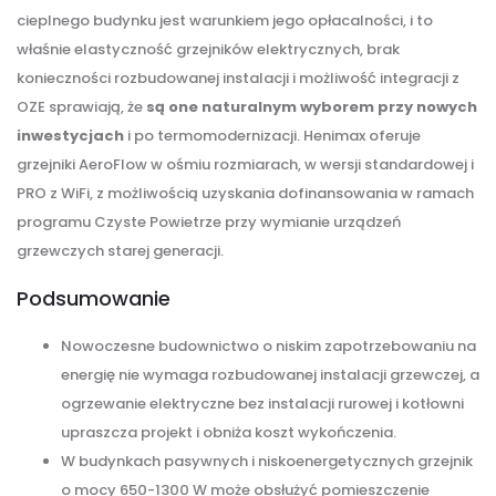
cieplnego budynku jest warunkiem jego opłacalności, i to
właśnie elastyczność grzejników elektrycznych, brak
konieczności rozbudowanej instalacji i możliwość integracji z
OZE sprawiają, że
są one naturalnym wyborem przy nowych
inwestycjach
i po termomodernizacji. Henimax oferuje
grzejniki AeroFlow w ośmiu rozmiarach, w wersji standardowej i
PRO z WiFi, z możliwością uzyskania dofinansowania w ramach
programu Czyste Powietrze przy wymianie urządzeń
grzewczych starej generacji.
Podsumowanie
Nowoczesne budownictwo o niskim zapotrzebowaniu na
energię nie wymaga rozbudowanej instalacji grzewczej, a
ogrzewanie elektryczne bez instalacji rurowej i kotłowni
upraszcza projekt i obniża koszt wykończenia.
W budynkach pasywnych i niskoenergetycznych grzejnik
o mocy 650-1300 W może obsłużyć pomieszczenie