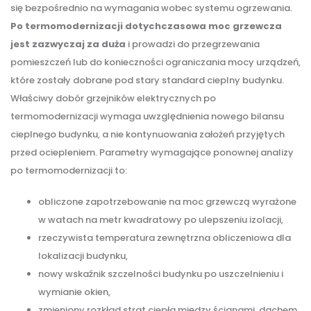
się bezpośrednio na wymagania wobec systemu ogrzewania.
Po termomodernizacji dotychczasowa moc grzewcza
jest zazwyczaj za duża
i prowadzi do przegrzewania
pomieszczeń lub do konieczności ograniczania mocy urządzeń,
które zostały dobrane pod stary standard cieplny budynku.
Właściwy dobór grzejników elektrycznych po
termomodernizacji wymaga uwzględnienia nowego bilansu
cieplnego budynku, a nie kontynuowania założeń przyjętych
przed ociepleniem. Parametry wymagające ponownej analizy
po termomodernizacji to:
obliczone zapotrzebowanie na moc grzewczą wyrażone
w watach na metr kwadratowy po ulepszeniu izolacji,
rzeczywista temperatura zewnętrzna obliczeniowa dla
lokalizacji budynku,
nowy wskaźnik szczelności budynku po uszczelnieniu i
wymianie okien,
zmieniony rozkład strat ciepła między ścianami, dachem