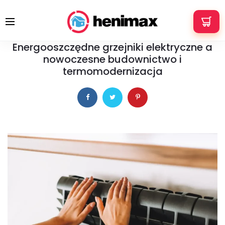
+48 533 337 121
info@henimax.pl
1 czerwca 2026
PORADY
Energooszczędne grzejniki elektryczne a
nowoczesne budownictwo i
termomodernizacja