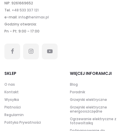
NIP: 9261669652
Tel.
+48 533 337 121
e-mail:
info@henimax.pl
Godziny otwarcia:
Pn – Pt: 9:00 – 17:00
SKLEP
WIĘCEJ INFORAMCJI
O nas
Blog
Kontakt
Poradnik
Wysyłka
Grzejniki elektryczne
Płatności
Grzejniki elektryczne
energooszczędne
Regulamin
Ogrzewanie elektryczne z
Polityka Prywatności
fotowoltaiką
Dofinansowanie do