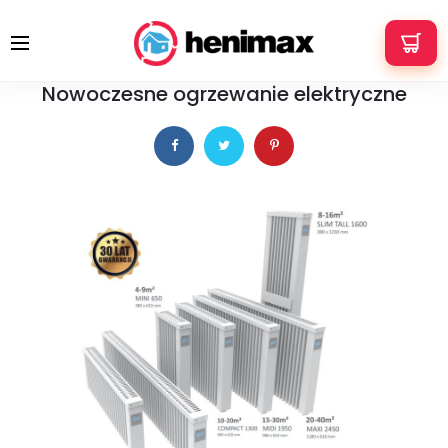
+48 533 337 121
info@henimax.pl
24 lutego 2025
PORADY
Nowoczesne ogrzewanie elektryczne