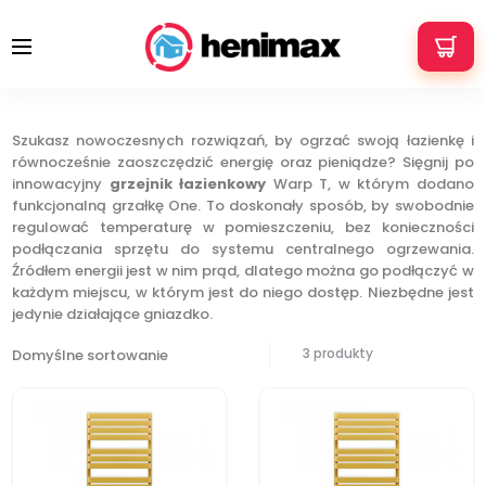
+48 533 337 121
info@henimax.pl
WARP T ONE
Strona główna
Grzejniki łazienkowe
WARP T ONE
Szukasz nowoczesnych rozwiązań, by ogrzać swoją łazienkę i
równocześnie zaoszczędzić energię oraz pieniądze? Sięgnij po
innowacyjny
grzejnik łazienkowy
Warp T, w którym dodano
funkcjonalną grzałkę One. To doskonały sposób, by swobodnie
regulować temperaturę w pomieszczeniu, bez konieczności
podłączania sprzętu do systemu centralnego ogrzewania.
Źródłem energii jest w nim prąd, dlatego można go podłączyć w
każdym miejscu, w którym jest do niego dostęp. Niezbędne jest
jedynie działające gniazdko.
3 produkty