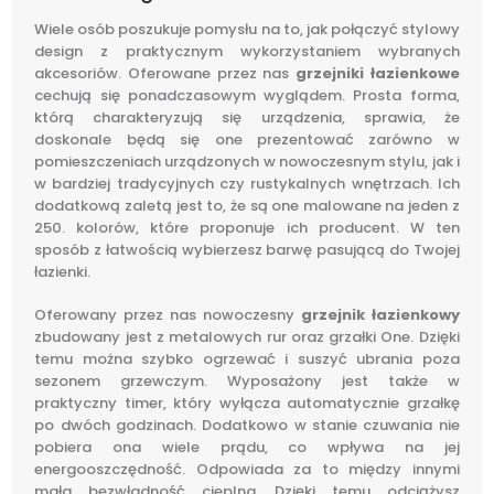
Wiele osób poszukuje pomysłu na to, jak połączyć stylowy
design z praktycznym wykorzystaniem wybranych
akcesoriów. Oferowane przez nas
grzejniki łazienkowe
cechują się ponadczasowym wyglądem. Prosta forma,
którą charakteryzują się urządzenia, sprawia, że
doskonale będą się one prezentować zarówno w
pomieszczeniach urządzonych w nowoczesnym stylu, jak i
w bardziej tradycyjnych czy rustykalnych wnętrzach. Ich
dodatkową zaletą jest to, że są one malowane na jeden z
250. kolorów, które proponuje ich producent. W ten
sposób z łatwością wybierzesz barwę pasującą do Twojej
łazienki.
Oferowany przez nas nowoczesny
grzejnik łazienkowy
zbudowany jest z metalowych rur oraz grzałki One. Dzięki
temu można szybko ogrzewać i suszyć ubrania poza
sezonem grzewczym. Wyposażony jest także w
praktyczny timer, który wyłącza automatycznie grzałkę
po dwóch godzinach. Dodatkowo w stanie czuwania nie
pobiera ona wiele prądu, co wpływa na jej
energooszczędność. Odpowiada za to między innymi
mała bezwładność cieplna. Dzięki temu odciążysz