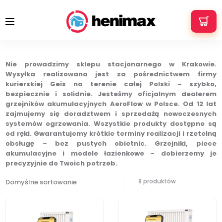
+48 533 337 121
info@henimax.pl
Ogrzewanie elektryczne Kraków
Strona główna
Ogrzewanie elektryczne Kraków
Nie prowadzimy sklepu stacjonarnego w Krakowie.
Wysyłka realizowana jest za pośrednictwem firmy
kurierskiej Geis na terenie całej Polski – szybko,
bezpiecznie i solidnie. Jesteśmy oficjalnym dealerem
grzejników akumulacyjnych AeroFlow w Polsce. Od 12 lat
zajmujemy się doradztwem i sprzedażą nowoczesnych
systemów ogrzewania. Wszystkie produkty dostępne są
od ręki. Gwarantujemy krótkie terminy realizacji i rzetelną
obsługę – bez pustych obietnic. Grzejniki, piece
akumulacyjne i modele łazienkowe – dobierzemy je
precyzyjnie do Twoich potrzeb.
8 produktów