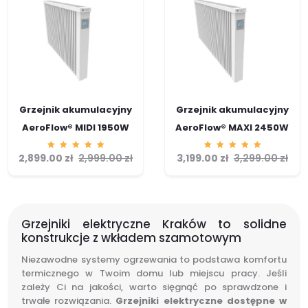
Grzejnik akumulacyjny
Grzejnik akumulacyjny
AeroFlow® MIDI 1950W
AeroFlow® MAXI 2450W
2,899.00
Ocenion
zł
2,999.00
zł
3,199.00
Ocenion
zł
3,299.00
zł
o
o
5.00
5.00
na 5
na 5
Grzejniki elektryczne Kraków to solidne
konstrukcje z wkładem szamotowym
Niezawodne systemy ogrzewania to podstawa komfortu
termicznego w Twoim domu lub miejscu pracy. Jeśli
zależy Ci na jakości, warto sięgnąć po sprawdzone i
trwałe rozwiązania.
Grzejniki elektryczne dostępne w