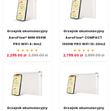
Grzejnik akumulacyjny
Grzejnik akumulacyjny
AeroFlow® MINI 650W
AeroFlow® COMPACT
PRO WiFi 4-9m2
1300W PRO WiFi 10-20m2
2,299.00
Ocenion
zł
2,399.00
zł
2,799.00
Ocenion
zł
2,899.00
zł
o
o
5.00
5.00
na 5
na 5
Grzejnik akumulacyjny
Grzejnik akumulacyjny