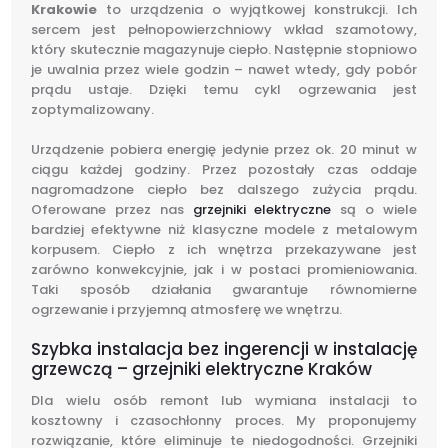
Krakowie
to urządzenia o wyjątkowej konstrukcji. Ich
sercem jest pełnopowierzchniowy wkład szamotowy,
który skutecznie magazynuje ciepło. Następnie stopniowo
je uwalnia przez wiele godzin – nawet wtedy, gdy pobór
prądu ustaje. Dzięki temu cykl ogrzewania jest
zoptymalizowany.
Urządzenie pobiera energię jedynie przez ok. 20 minut w
ciągu każdej godziny. Przez pozostały czas oddaje
nagromadzone ciepło bez dalszego zużycia prądu.
Oferowane przez nas
grzejniki elektryczne
są o wiele
bardziej efektywne niż klasyczne modele z metalowym
korpusem. Ciepło z ich wnętrza przekazywane jest
zarówno konwekcyjnie, jak i w postaci promieniowania.
Taki sposób działania gwarantuje równomierne
ogrzewanie i przyjemną atmosferę we wnętrzu.
Szybka instalacja bez ingerencji w instalację
grzewczą – grzejniki elektryczne Kraków
Dla wielu osób remont lub wymiana instalacji to
kosztowny i czasochłonny proces. My proponujemy
rozwiązanie, które eliminuje te niedogodności. Grzejniki