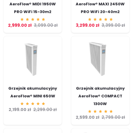
AeroFlow® MIDI 1950W
AeroFlow® MAXI 2450W
PRO WiFi 15-30m2
PRO WiFi 20-40m2
2,999.00
Ocenion
zł
3,099.00
zł
3,299.00
Ocenion
zł
3,399.00
zł
o
o
5.00
5.00
na 5
na 5
Grzejnik akumulacyjny
Grzejnik akumulacyjny
AeroFlow® MINI 650W
AeroFlow® COMPACT
1300W
2,199.00
Ocenion
zł
2,299.00
zł
o
5.00
2,599.00
Ocenion
zł
2,799.00
zł
na 5
o
5.00
na 5