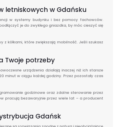
ków letniskowych w Gdańsku
erencji w systemy budynku i bez pomocy fachowców.
podłączyć je do zwykłego gniazdka, by móc cieszyć się
 z kółkami, które zwiększają mobilność. Jeśli szukasz
a Twoje potrzeby
woczesne urządzenia działają inaczej niż ich starsze
0 minut w ciągu każdej godziny. Przez pozostały czas
ogramowanie godzinowe oraz zdalne sterowanie przez
ow pracują bezawaryjnie przez wiele lat – a producent
 dystrybucja Gdańsk
erane są rozwiązania zgodne z naturą i nieobciążające