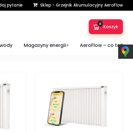
aj pytanie
Sklep - Grzejnik Akumulacyjny AeroFlow
Strona główna
Ogrzewanie elektryczne Gdańsk
0
Koszyk
 wody
Magazyny energii⚡️
AeroFlow – co to?