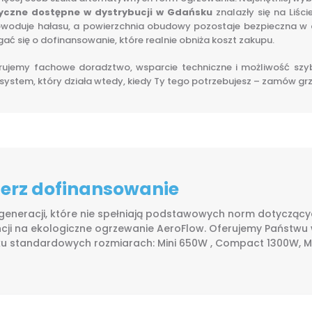
tryczne dostępne w dystrybucji w Gdańsku
znalazły się na Liśc
powoduje hałasu, a powierzchnia obudowy pozostaje bezpieczna w
ać się o dofinansowanie, które realnie obniża koszt zakupu.
ferujemy fachowe doradztwo, wsparcie techniczne i możliwość szy
tem, który działa wtedy, kiedy Ty tego potrzebujesz – zamów grzej
bierz dofinansowanie
 generacji, które nie spełniają podstawowych norm dotyczących
cji na ekologiczne ogrzewanie AeroFlow. Oferujemy Państwu
lku standardowych rozmiarach: Mini 650W , Compact 1300W, Mi