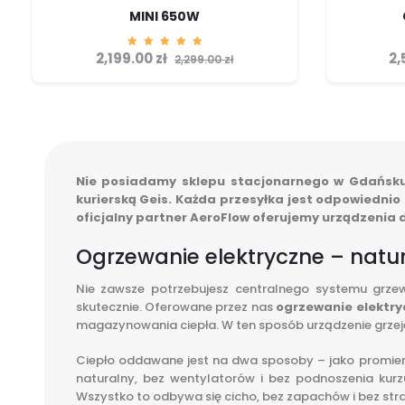
MINI 650W
2,199.00
zł
2,
Ocenion
2,299.00
zł
o
5.00
na 5
Nie posiadamy sklepu stacjonarnego w Gdańsku, 
kurierską Geis. Każda przesyłka jest odpowiedni
oficjalny partner AeroFlow oferujemy urządzenia d
Ogrzewanie elektryczne – natur
Nie zawsze potrzebujesz centralnego systemu grzew
skutecznie. Oferowane przez nas
ogrzewanie elektr
magazynowania ciepła. W ten sposób urządzenie grzeje
Ciepło oddawane jest na dwa sposoby – jako promieni
naturalny, bez wentylatorów i bez podnoszenia kurzu
Wszystko to odbywa się cicho, bez zapachów i bez strat