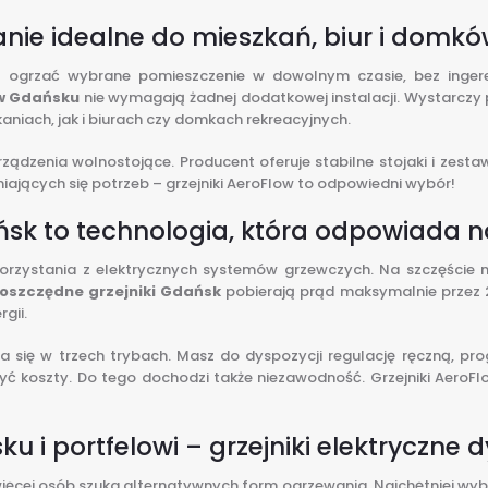
ązanie idealne do mieszkań, biur i dom
esz ogrzać wybrane pomieszczenie w dowolnym czasie, bez ing
 w Gdańsku
nie wymagają żadnej dodatkowej instalacji. Wystarczy 
niach, jak i biurach czy domkach rekreacyjnych.
ądzenia wolnostojące. Producent oferuje stabilne stojaki i zestawy
iających się potrzeb – grzejniki AeroFlow to odpowiedni wybór!
ńsk to technologia, która odpowiada n
korzystania z elektrycznych systemów grzewczych. Na szczęście no
oszczędne grzejniki Gdańsk
pobierają prąd maksymalnie przez 2
gii.
się w trzech trybach. Masz do dyspozycji regulację ręczną, pr
yć koszty. Do tego dochodzi także niezawodność. Grzejniki AeroFl
u i portfelowi – grzejniki elektryczne
ęcej osób szuka alternatywnych form ogrzewania. Najchętniej wybi