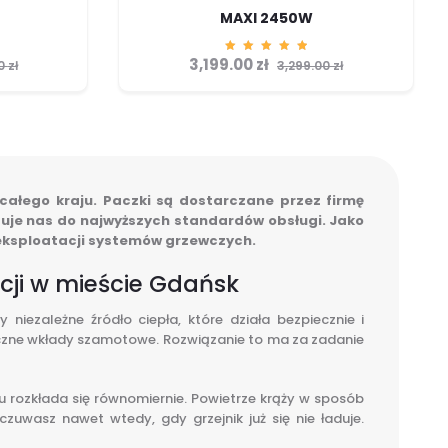
MAXI 2450W
3,199.00
zł
Ocenion
00
zł
3,299.00
zł
o
5.00
na 5
całego kraju. Paczki są dostarczane przez firmę
zuje nas do najwyższych standardów obsługi. Jako
i eksploatacji systemów grzewczych.
cji w mieście Gdańsk
ezależne źródło ciepła, które działa bezpiecznie i
iczne wkłady szamotowe. Rozwiązanie to ma za zadanie
 rozkłada się równomiernie. Powietrze krąży w sposób
zuwasz nawet wtedy, gdy grzejnik już się nie ładuje.