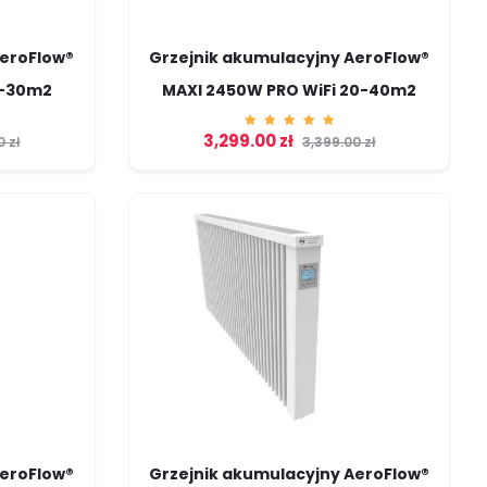
AeroFlow®
Grzejnik akumulacyjny AeroFlow®
5-30m2
MAXI 2450W PRO WiFi 20-40m2
3,299.00
zł
Ocenion
00
zł
3,399.00
zł
o
5.00
na 5
AeroFlow®
Grzejnik akumulacyjny AeroFlow®