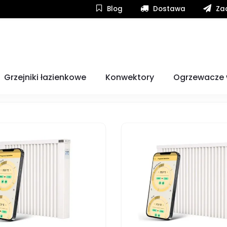
Blog
Dostawa
Zad
Grzejniki łazienkowe
Konwektory
Ogrzewacze