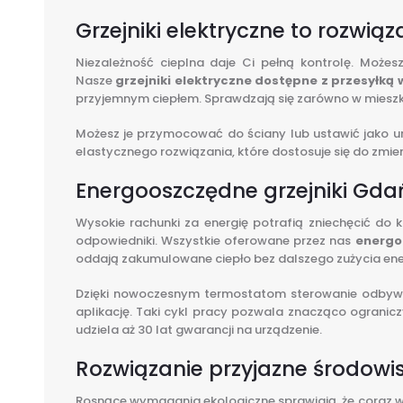
Grzejniki elektryczne to rozwi
Niezależność cieplna daje Ci pełną kontrolę. Moż
Nasze
grzejniki elektryczne dostępne z przesyłką
przyjemnym ciepłem. Sprawdzają się zarówno w mieszka
Możesz je przymocować do ściany lub ustawić jako urz
elastycznego rozwiązania, które dostosuje się do zmien
Energooszczędne grzejniki Gda
Wysokie rachunki za energię potrafią zniechęcić do 
odpowiedniki. Wszystkie oferowane przez nas
energo
oddają zakumulowane ciepło bez dalszego zużycia ener
Dzięki nowoczesnym termostatom sterowanie odbywa 
aplikację. Taki cykl pracy pozwala znacząco ogranicz
udziela aż 30 lat gwarancji na urządzenie.
Rozwiązanie przyjazne środowisk
Rosnące wymagania ekologiczne sprawiają, że coraz wi