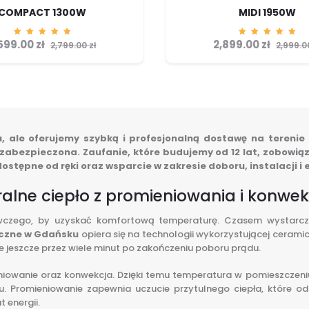
COMPACT 1300W
MIDI 1950W
599.00
zł
2,899.00
zł
Ocenion
Ocenion
2,799.00
zł
2,999.
o
o
5.00
5.00
na 5
na 5
ale oferujemy szybką i profesjonalną dostawę na terenie 
o zabezpieczona. Zaufanie, które budujemy od 12 lat, zobowią
ostępne od ręki oraz wsparcie w zakresie doboru, instalacji 
alne ciepło z promieniowania i konwek
czego, by uzyskać komfortową temperaturę. Czasem wystarczy ni
yczne w Gdańsku
opiera się na technologii wykorzystującej ceram
 jeszcze przez wiele minut po zakończeniu poboru prądu.
owanie oraz konwekcja. Dzięki temu temperatura w pomieszczeniu
. Promieniowanie zapewnia uczucie przytulnego ciepła, które odc
 energii.