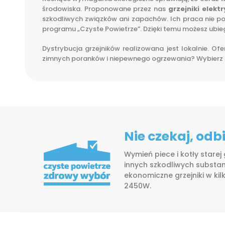
środowiska. Proponowane przez nas
grzejniki elek
szkodliwych związków ani zapachów. Ich praca nie 
programu „Czyste Powietrze”. Dzięki temu możesz ubieg
Dystrybucja grzejników realizowana jest lokalnie. O
zimnych poranków i niepewnego ogrzewania? Wybierz sys
Nie czekaj, od
Wymień piece i kotły starej
innych szkodliwych substan
ekonomiczne grzejniki w ki
2450W.