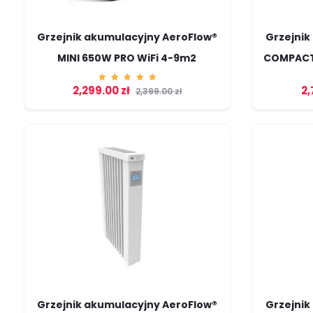
Grzejnik akumulacyjny AeroFlow®
Grzejnik
MINI 650W PRO WiFi 4-9m2
COMPACT 
2,299.00
zł
2,
Ocenion
2,399.00
zł
o
5.00
na 5
Grzejnik akumulacyjny AeroFlow®
Grzejnik