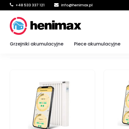
+48 533 337 121
info@henimax.pl
Ogrzewanie elektryczne Gdańsk
Grzejniki akumulacyjne
Piece akumulacyjne
8 produktów