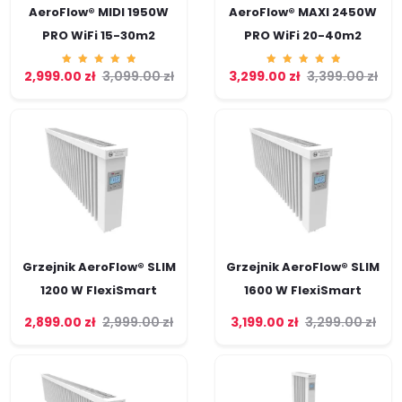
AeroFlow® MIDI 1950W
AeroFlow® MAXI 2450W
PRO WiFi 15-30m2
PRO WiFi 20-40m2
2,999.00
Ocenion
zł
3,099.00
zł
3,299.00
Ocenion
zł
3,399.00
zł
o
o
5.00
5.00
na 5
na 5
Grzejnik AeroFlow® SLIM
Grzejnik AeroFlow® SLIM
1200 W FlexiSmart
1600 W FlexiSmart
2,899.00
zł
2,999.00
zł
3,199.00
zł
3,299.00
zł