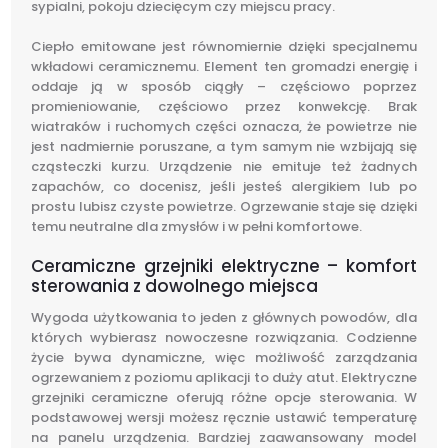
sypialni, pokoju dziecięcym czy miejscu pracy.
Ciepło emitowane jest równomiernie dzięki specjalnemu
wkładowi ceramicznemu. Element ten gromadzi energię i
oddaje ją w sposób ciągły – częściowo poprzez
promieniowanie, częściowo przez konwekcję. Brak
wiatraków i ruchomych części oznacza, że powietrze nie
jest nadmiernie poruszane, a tym samym nie wzbijają się
cząsteczki kurzu. Urządzenie nie emituje też żadnych
zapachów, co docenisz, jeśli jesteś alergikiem lub po
prostu lubisz czyste powietrze. Ogrzewanie staje się dzięki
temu neutralne dla zmysłów i w pełni komfortowe.
Ceramiczne grzejniki elektryczne – komfort
sterowania z dowolnego miejsca
Wygoda użytkowania to jeden z głównych powodów, dla
których wybierasz nowoczesne rozwiązania. Codzienne
życie bywa dynamiczne, więc możliwość zarządzania
ogrzewaniem z poziomu aplikacji to duży atut. Elektryczne
grzejniki ceramiczne oferują różne opcje sterowania. W
podstawowej wersji możesz ręcznie ustawić temperaturę
na panelu urządzenia. Bardziej zaawansowany model