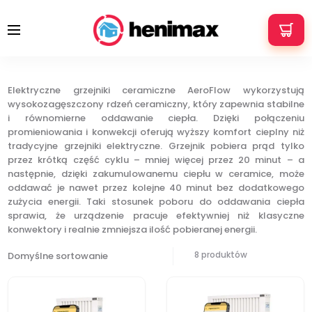
+48 533 337 121
info@henimax.pl
Grzejniki ceramiczne elektryczne
Strona główna
Elektryczne grzejniki ceramiczne
Elektryczne grzejniki ceramiczne AeroFlow wykorzystują
wysokozagęszczony rdzeń ceramiczny, który zapewnia stabilne
i równomierne oddawanie ciepła. Dzięki połączeniu
promieniowania i konwekcji oferują wyższy komfort cieplny niż
tradycyjne grzejniki elektryczne. Grzejnik pobiera prąd tylko
przez krótką część cyklu – mniej więcej przez 20 minut – a
następnie, dzięki zakumulowanemu ciepłu w ceramice, może
oddawać je nawet przez kolejne 40 minut bez dodatkowego
zużycia energii. Taki stosunek poboru do oddawania ciepła
sprawia, że urządzenie pracuje efektywniej niż klasyczne
konwektory i realnie zmniejsza ilość pobieranej energii.
8 produktów