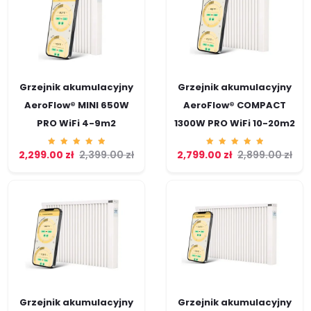
Grzejnik akumulacyjny
Grzejnik akumulacyjny
AeroFlow® MINI 650W
AeroFlow® COMPACT
PRO WiFi 4-9m2
1300W PRO WiFi 10-20m2
2,299.00
Ocenion
zł
2,399.00
zł
2,799.00
Ocenion
zł
2,899.00
zł
o
o
5.00
5.00
na 5
na 5
Grzejnik akumulacyjny
Grzejnik akumulacyjny