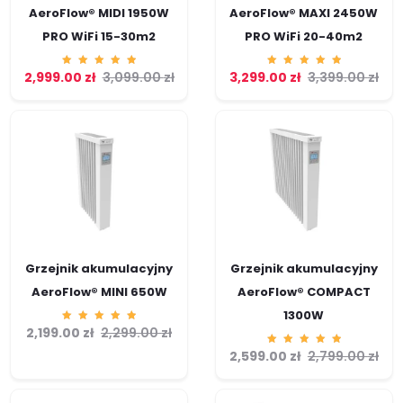
AeroFlow® MIDI 1950W
AeroFlow® MAXI 2450W
PRO WiFi 15-30m2
PRO WiFi 20-40m2
2,999.00
Ocenion
zł
3,099.00
zł
3,299.00
Ocenion
zł
3,399.00
zł
o
o
5.00
5.00
na 5
na 5
Grzejnik akumulacyjny
Grzejnik akumulacyjny
AeroFlow® MINI 650W
AeroFlow® COMPACT
1300W
2,199.00
Ocenion
zł
2,299.00
zł
o
5.00
2,599.00
Ocenion
zł
2,799.00
zł
na 5
o
5.00
na 5