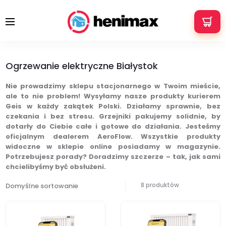
+48 533 337 121
info@henimax.pl
Ogrzewanie elektryczne Białystok
Strona główna
Ogrzewanie elektryczne Białystok
Ogrzewanie elektryczne Białystok
Nie prowadzimy sklepu stacjonarnego w Twoim mieście,
ale to nie problem! Wysyłamy nasze produkty kurierem
Geis w każdy zakątek Polski. Działamy sprawnie, bez
czekania i bez stresu. Grzejniki pakujemy solidnie, by
dotarły do Ciebie całe i gotowe do działania. Jesteśmy
oficjalnym dealerem AeroFlow. Wszystkie produkty
widoczne w sklepie online posiadamy w magazynie.
Potrzebujesz porady? Doradzimy szczerze – tak, jak sami
chcielibyśmy być obsłużeni.
8 produktów