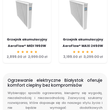
Grzejnik akumulacyjny
Grzejnik akumulacyjny
AeroFlow® MIDI 1950W
AeroFlow® MAXI 2450W
2,899.00
Ocenion
zł
2,999.00
zł
3,199.00
Ocenion
zł
3,299.00
zł
o
o
5.00
5.00
na 5
na 5
Ogrzewanie elektryczne Białystok oferuje
komfort cieplny bez kompromisów
Wybierając sposób ogrzewania, kierujemy się wygodą,
niezależnością i niezawodnością. Zazwyczaj szukamy
rozwiązania, które dopasuje się do naszego stylu życia i
nie będzie wymagać dodatkowych