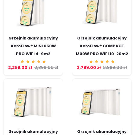
Grzejnik akumulacyjny
Grzejnik akumulacyjny
AeroFlow® MINI 650W
AeroFlow® COMPACT
PRO WiFi 4-9m2
1300W PRO WiFi 10-20m2
2,299.00
Ocenion
zł
2,399.00
zł
2,799.00
Ocenion
zł
2,899.00
zł
o
o
5.00
5.00
na 5
na 5
Grzejnik akumulacyjny
Grzejnik akumulacyjny